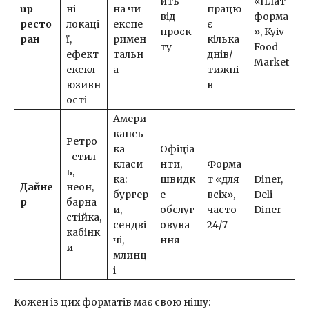
ить
«Плат
up
ні
на чи
працю
від
форма
ресто
локаці
експе
є
проєк
», Kyiv
ран
ї,
римен
кілька
ту
Food
ефект
тальн
днів/
Market
екскл
а
тижні
юзивн
в
ості
Амери
кансь
Ретро
ка
Офіціа
-стил
класи
нти,
Форма
ь,
ка:
швидк
т «для
Diner,
Дайне
неон,
бургер
е
всіх»,
Deli
р
барна
и,
обслуг
часто
Diner
стійка,
сендві
овува
24/7
кабінк
чі,
ння
и
млинц
і
Кожен із цих форматів має свою нішу: