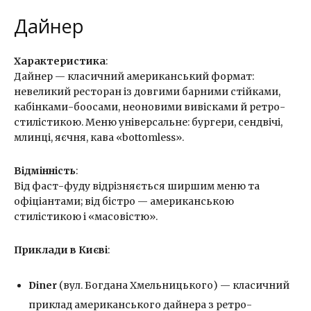
Дайнер
Характеристика
:
Дайнер — класичний американський формат:
невеликий ресторан із довгими барними стійками,
кабінками-боосами, неоновими вивісками й ретро-
стилістикою. Меню універсальне: бургери, сендвічі,
млинці, яєчня, кава «bottomless».
Відмінність
:
Від фаст-фуду відрізняється ширшим меню та
офіціантами; від бістро — американською
стилістикою і «масовістю».
Приклади в Києві
:
Diner
(вул. Богдана Хмельницького) — класичний
приклад американського дайнера з ретро-