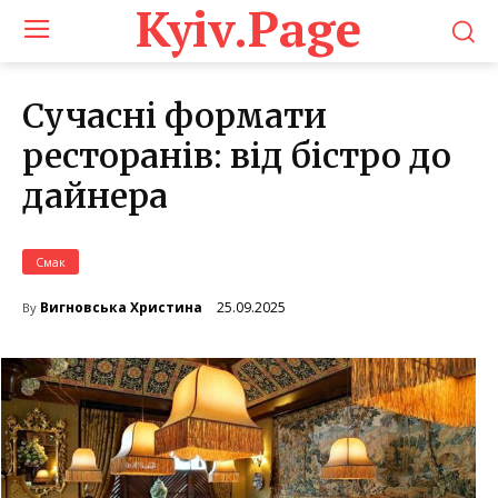
Kyiv.Page
Сучасні формати
ресторанів: від бістро до
дайнера
Смак
25.09.2025
Вигновська Христина
By