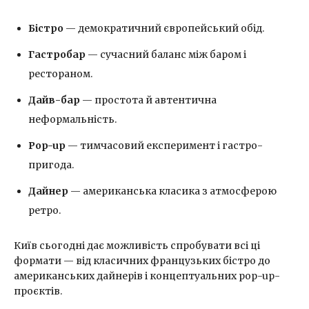
Бістро
— демократичний європейський обід.
Гастробар
— сучасний баланс між баром і
рестораном.
Дайв-бар
— простота й автентична
неформальність.
Pop-up
— тимчасовий експеримент і гастро-
пригода.
Дайнер
— американська класика з атмосферою
ретро.
Київ сьогодні дає можливість спробувати всі ці
формати — від класичних французьких бістро до
американських дайнерів і концептуальних pop-up-
проєктів.