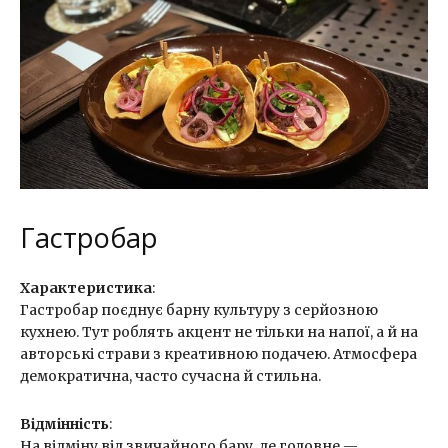
Гастробар
Характеристика
:
Гастробар поєднує барну культуру з серйозною
кухнею. Тут роблять акцент не тільки на напої, а й на
авторські страви з креативною подачею. Атмосфера
демократична, часто сучасна й стильна.
Відмінність
:
На відміну від звичайного бару, де головне —