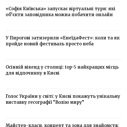
«Софія Київська» запускає віртуальні тури: які
об’єкти заповідника можна побачити онлайн
У Пирогові затизерили «ЕнеїдаФест»: коли та як
пройде новий фестиваль просто неба
Осінній вікенд у столиці: top-5 найкращих місць
для відпочинку в Києві
Голос України у світі: у Києві покажуть унікальну
виставку гесографії “Волію миру”
Майстер-класи, концерт та зона для знайомств: