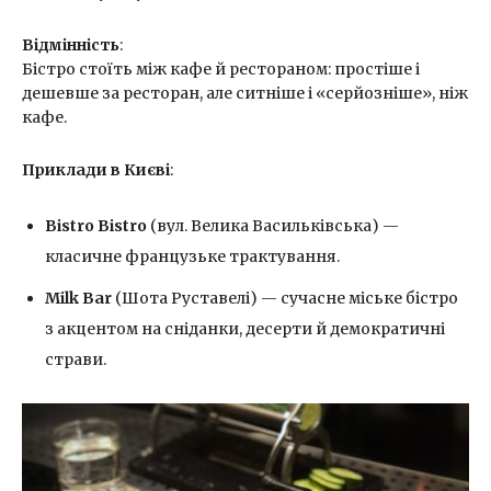
Відмінність
:
Бістро стоїть між кафе й рестораном: простіше і
дешевше за ресторан, але ситніше і «серйозніше», ніж
кафе.
Приклади в Києві
:
Bistro Bistro
(вул. Велика Васильківська) —
класичне французьке трактування.
Milk Bar
(Шота Руставелі) — сучасне міське бістро
з акцентом на сніданки, десерти й демократичні
страви.