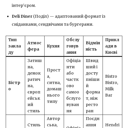
інтер’єром.
Deli Diner
(Поділ) — адаптований формат із
сніданками, сендвічами та бургерами.
Тип
Обслу
Прикл
Атмос
Відмін
закла
Кухня
говув
ади в
фера
ність
ду
ання
Києві
Затиш
Офіціа
Швид
на,
нти
ший і
Прост
демок
або
досту
а,
Bistro
ратич
частк
пніши
Бістр
ситна,
Bistro,
на,
ово
й
о
домаш
Milk
європ
самоо
форма
нього
Bar
ейськ
бслуго
т, ніж
типу
ий
вуван
ресто
стиль
ня
ран
Автор
Поєдн
Стиль
ська,
ання
Hendri