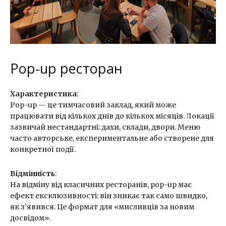
Pop-up ресторан
Характеристика
:
Pop-up — це тимчасовий заклад, який може
працювати від кількох днів до кількох місяців. Локації
зазвичай нестандартні: дахи, склади, двори. Меню
часто авторське, експериментальне або створене для
конкретної події.
Відмінність
:
На відміну від класичних ресторанів, pop-up має
ефект ексклюзивності: він зникає так само швидко,
як з’явився. Це формат для «мисливців за новим
досвідом».