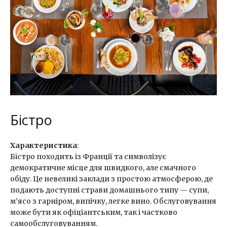
Бістро
Характеристика
:
Бістро походить із Франції та символізує
демократичне місце для швидкого, але смачного
обіду. Це невеликі заклади з простою атмосферою, де
подають доступні страви домашнього типу — супи,
м’ясо з гарніром, випічку, легке вино. Обслуговування
може бути як офіціантським, так і частково
самообслуговуванням.