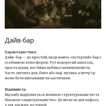
Дайв-бар
Характеристика
:
Дайв-бар — це простий, іноді навіть «потертий» бар з
особливою атмосферою. Тут недорогий алкоголь,
проста кухня, постійна публіка і невимушеність.
Часто звучить рок, блюз або інді-музика, а інтер’єр
може бути вінтажним чи хаотичним.
Відмінність
:
Від пабу відрізняється меншою структурованістю та
більшою «андеграундністю». Це місце не для пафосу,
а для дружніх зустрічей.