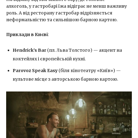
алкоголь, у гастробарі їжа відіграє не менш важливу
роль. А від ресторану гастробар відрізняється
неформальністю та сильнішою барною картою.
Приклади в Києві
:
Hendrick’s Bar
(пл. Льва Толстого) — акцент на
коктейлях і європейській кухні.
Parovoz Speak Easy
(біля кінотеатру «Київ») —
культове місце з авторською барною картою.