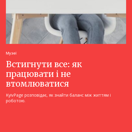
Музеї
Встигнути все: як
працювати і не
втомлюватися
KyivPage розповідає, як знайти баланс між життям і
роботою.