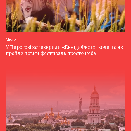
Місто
У Пирогові затизерили «ЕнеїдаФест»: коли та як
пройде новий фестиваль просто неба