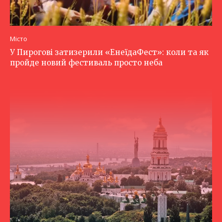
Місто
У Пирогові затизерили «ЕнеїдаФест»: коли та як
пройде новий фестиваль просто неба