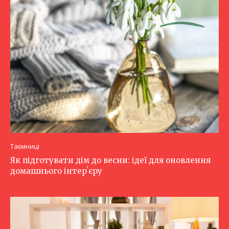
Таємниці
Як підготувати дім до весни: ідеї для оновлення
домашнього інтерʼєру