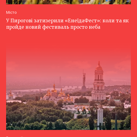
Місто
У Пирогові затизерили «ЕнеїдаФест»: коли та як
пройде новий фестиваль просто неба