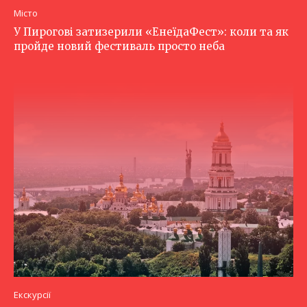
Місто
У Пирогові затизерили «ЕнеїдаФест»: коли та як
пройде новий фестиваль просто неба
Екскурсії