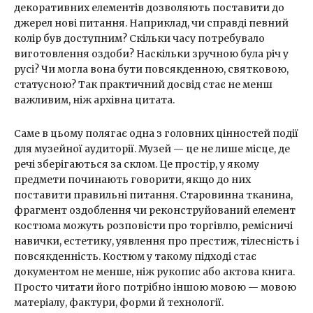
декоративних елементів дозволяють поставити до
джерел нові питання. Наприклад, чи справді певний
колір був доступним? Скільки часу потребувало
виготовлення оздоби? Наскільки зручною була річ у
русі? Чи могла вона бути повсякденною, святковою,
статусною? Так практичний досвід стає не менш
важливим, ніж архівна цитата.
Саме в цьому полягає одна з головних цінностей події
для музейної аудиторії. Музей — це не лише місце, де
речі зберігаються за склом. Це простір, у якому
предмети починають говорити, якщо до них
поставити правильні питання. Старовинна тканина,
фрагмент оздоблення чи реконструйований елемент
костюма можуть розповісти про торгівлю, ремісничі
навички, естетику, уявлення про престиж, тілесність і
повсякденність. Костюм у такому підході стає
документом не менше, ніж рукопис або актова книга.
Просто читати його потрібно іншою мовою — мовою
матеріалу, фактури, форми й технології.