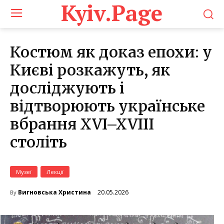
Kyiv.Page
Костюм як доказ епохи: у
Києві розкажуть, як
досліджують і
відтворюють українське
вбрання XVI–XVIII
століть
Музеї
Лекції
20.05.2026
Вигновська Христина
By