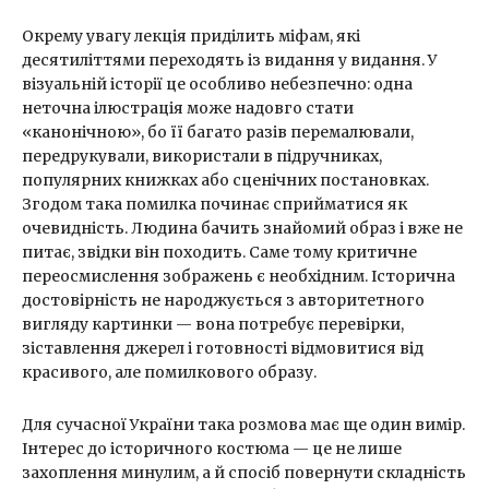
Окрему увагу лекція приділить міфам, які
десятиліттями переходять із видання у видання. У
візуальній історії це особливо небезпечно: одна
неточна ілюстрація може надовго стати
«канонічною», бо її багато разів перемалювали,
передрукували, використали в підручниках,
популярних книжках або сценічних постановках.
Згодом така помилка починає сприйматися як
очевидність. Людина бачить знайомий образ і вже не
питає, звідки він походить. Саме тому критичне
переосмислення зображень є необхідним. Історична
достовірність не народжується з авторитетного
вигляду картинки — вона потребує перевірки,
зіставлення джерел і готовності відмовитися від
красивого, але помилкового образу.
Для сучасної України така розмова має ще один вимір.
Інтерес до історичного костюма — це не лише
захоплення минулим, а й спосіб повернути складність