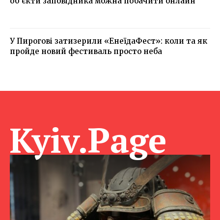
об’єкти заповідника можна побачити онлайн
У Пирогові затизерили «ЕнеїдаФест»: коли та як
пройде новий фестиваль просто неба
Kyiv.Page