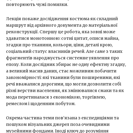
повторюють чужі помилки.
Лекція покаже дослідження костюма як складний
маршрут від архівного документа до матеріальної
реконструкції. Спершу це робота, яка зовні може
здаватися монотонною: сотні цитат, описи майна,
згадки про тканини, кольори, ціни, деталі крою,
соціальний статус власників речей. Але саме з таких
фрагментів народжується системне уявлення про
епоху. Коли дослідник збирає не одну ефектну згадку,
а великий масив даних, стає можливим побачити
закономірності: які тканини були поширеними, які
речі вважалися дорогими, що могли дозволити собі
різні верстви населення, як змінювалися смаки та як
мода перетиналася з економікою, торгівлею,
ремеслом і щоденним побутом.
Окрема частина теми пов’язана з експедиціями та
пошуком візуальних джерел поза очевидними
музейними фондами. Іноді ключ до розуміння