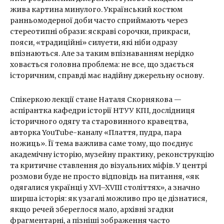
жива картина минулого. Український костюм
ранньомодерної доби часто сприймають через
стереотипні образи: яскраві сорочки, прикраси,
пояси, «традиційні» силуети, які ніби одразу
впізнаються. Але за таким впізнаванням нерідко
ховається головна проблема: не все, що здається
історичним, справді має надійну джерельну основу.
Спікеркою лекції стане Наталя Скорнякова —
аспірантка кафедри історії НТУУ КПІ, дослідниця
історичного одягу та старовинного кравецтва,
авторка YouTube-каналу «Плаття, пудра, пара
ножиць». Її тема важлива саме тому, що поєднує
академічну історію, музейну практику, реконструкцію
та критичне ставлення до візуальних міфів. У центрі
розмови буде не просто відповідь на питання, «як
одягалися українці у XVI–XVIII століттях», а значно
ширша історія: як узагалі можливо про це дізнатися,
якщо речей збереглося мало, архівні згадки
фрагментарні, а пізніші зображення часто