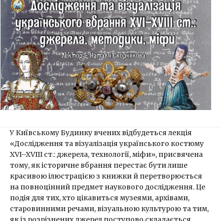
У Київському Будинку вчених відбудеться лекція
«Дослідження та візуалізація українського костюму
XVI–XVIII ст.: джерела, технології, міфи», присвячена
тому, як історичне вбрання перестає бути лише
красивою ілюстрацією з книжки й перетворюється
на повноцінний предмет наукового дослідження. Це
подія для тих, хто цікавиться музеями, архівами,
старовинними речами, візуальною культурою та тим,
як із розрізнених джерел поступово складається