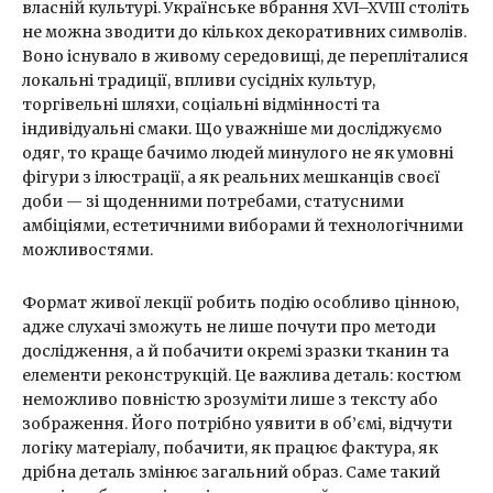
власній культурі. Українське вбрання XVI–XVIII століть
не можна зводити до кількох декоративних символів.
Воно існувало в живому середовищі, де перепліталися
локальні традиції, впливи сусідніх культур,
торгівельні шляхи, соціальні відмінності та
індивідуальні смаки. Що уважніше ми досліджуємо
одяг, то краще бачимо людей минулого не як умовні
фігури з ілюстрації, а як реальних мешканців своєї
доби — зі щоденними потребами, статусними
амбіціями, естетичними виборами й технологічними
можливостями.
Формат живої лекції робить подію особливо цінною,
адже слухачі зможуть не лише почути про методи
дослідження, а й побачити окремі зразки тканин та
елементи реконструкцій. Це важлива деталь: костюм
неможливо повністю зрозуміти лише з тексту або
зображення. Його потрібно уявити в об’ємі, відчути
логіку матеріалу, побачити, як працює фактура, як
дрібна деталь змінює загальний образ. Саме такий