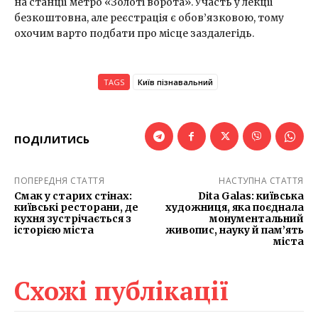
на станції метро «Золоті ворота». Участь у лекції
безкоштовна, але реєстрація є обов’язковою, тому
охочим варто подбати про місце заздалегідь.
TAGS
Київ пізнавальний
ПОДІЛИТИСЬ
ПОПЕРЕДНЯ СТАТТЯ
НАСТУПНА СТАТТЯ
Смак у старих стінах:
Dita Galas: київська
київські ресторани, де
художниця, яка поєднала
кухня зустрічається з
монументальний
історією міста
живопис, науку й пам’ять
міста
Схожі публікації