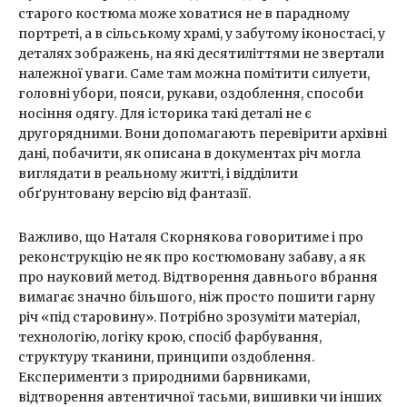
старого костюма може ховатися не в парадному
портреті, а в сільському храмі, у забутому іконостасі, у
деталях зображень, на які десятиліттями не звертали
належної уваги. Саме там можна помітити силуети,
головні убори, пояси, рукави, оздоблення, способи
носіння одягу. Для історика такі деталі не є
другорядними. Вони допомагають перевірити архівні
дані, побачити, як описана в документах річ могла
виглядати в реальному житті, і відділити
обґрунтовану версію від фантазії.
Важливо, що Наталя Скорнякова говоритиме і про
реконструкцію не як про костюмовану забаву, а як
про науковий метод. Відтворення давнього вбрання
вимагає значно більшого, ніж просто пошити гарну
річ «під старовину». Потрібно зрозуміти матеріал,
технологію, логіку крою, спосіб фарбування,
структуру тканини, принципи оздоблення.
Експерименти з природними барвниками,
відтворення автентичної тасьми, вишивки чи інших