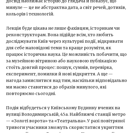
досвід наближає історію до глядача й показує, що
минуле — це не абстрактна дата, а світ речей, дотиків,
кольорів і технологій.
Лекція буде цікава не лише фахівцям, історикам чи
реконструкторам. Вона підійде всім, хто любить
досліджувати Київ через культурні події, відкривати
для себе маловідомі теми та краще розуміти, як
працює історична наука. Це можливість побачити, що
за музейною вітриною або науковою публікацією
стоїть довгий процес: пошук, сумнів, перевірка,
експеримент, помилки й нові відкриття. А ще —
нагода замислитися над тим, наскільки відповідально
ми маємо ставитися до образів минулого, які
повторюємо сьогодні.
Подія відбудеться у Київському Будинку вчених на
вулиці Володимирській, 45а. Найближчі станції метро
— «Золоті ворота» та «Театральна». У разі повітряної
тривоги учасники зможуть скористатися укриттям