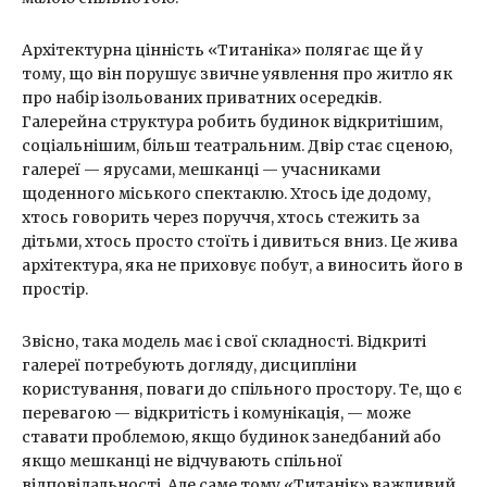
Архітектурна цінність «Титаніка» полягає ще й у
тому, що він порушує звичне уявлення про житло як
про набір ізольованих приватних осередків.
Галерейна структура робить будинок відкритішим,
соціальнішим, більш театральним. Двір стає сценою,
галереї — ярусами, мешканці — учасниками
щоденного міського спектаклю. Хтось іде додому,
хтось говорить через поруччя, хтось стежить за
дітьми, хтось просто стоїть і дивиться вниз. Це жива
архітектура, яка не приховує побут, а виносить його в
простір.
Звісно, така модель має і свої складності. Відкриті
галереї потребують догляду, дисципліни
користування, поваги до спільного простору. Те, що є
перевагою — відкритість і комунікація, — може
ставати проблемою, якщо будинок занедбаний або
якщо мешканці не відчувають спільної
відповідальності. Але саме тому «Титанік» важливий