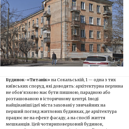
Будинок-«Титанік»
на Сокальській, 1 — одна з тих
київських споруд, які доводять: архітектурна перлина
не обов’язково має бути пишною, парадною або
розташованою в історичному центрі. Іноді
найцікавіші ідеї міста заховані у звичайних на
перший погляд житлових будинках, де архітектура
працює не на ефект фасаду, а на спосіб життя
мешканців. Цей чотириповерховий будинок,