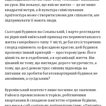
як урок. Він показує, що якісне житло — це не лише
квадратні метри, а й культура співіснування.
Архітектура може створити умови для спільноти, але
підтримувати її мають люди.
Сьогодні будинок на Сокальській, 1 варто розглядати
як рідкісний київський приклад експериментального
житла галерейного типу. У місті, де багато історичних
споруд оцінюють за фасадною красою, цей будинок
пропонує інший критерій — просторову ідею. Його
цінність не в оздобленні, а в організації життя. Він
цікавий не тому, що виглядає дорого чи урочисто, а
тому, що досі демонструє сміливу відповідь на
питання: як зробити багатоквартирний будинок не
анонімним, а сусідським?
Куренівський контекст лише посилює це значення.
Район із промисловою історією, робітничими
кварталами й складною пам’яттю отримав будівлю,
яка несе в собі соціальну архітектурну ідею. «Титанік»