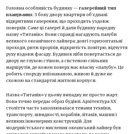
Головна особливість будинку —
галерейний тип
плануванн
я. З боку двору квартири об’єднані
відкритими галереями, що проходять уздовж
поверхів. Саме ці галереї й дали будинку народну
назву «Титанік». Вони справді нагадують палуби
великого океанічного лайнера: довгі горизонтальні
проходи, ритм прорізів, відкритість повітрю, відчуття
руху вздовж фасаду. Будинок ніби повертається до
двору не глухою стіною, а системою спільних
маршрутів, де кожен поверх має власну «палубу». Це
робить споруду впізнаваною, живою й дуже не
схожою на стандартні житлові корпуси.
Назва «Титанік» у цьому випадку не просто жарт.
Вона точно передає образ будівлі. Архітектура ХХ
століття часто захоплювалася темами техніки,
транспорту, швидкості, кораблів, літаків, машин і
великих інженерних конструкцій. Для
модерністського мислення океанський лайнер був