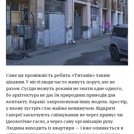
Саме ця проміжність робить «Титанік» таким
цікавим. У місті люди часто живуть поруч, але не
разом. Сусіди можуть роками не знати одне одного,
бо архітектура не дає їм природних приводів для
контакту. Каракіс запропонував іншу модель: простір,
у якому зустріч стає майже неминучою. Відкриті
галереї заохочують спілкування не через примус чи
ідеологічне гасло, а через саму організацію руху.
Людина виходить із квартири — і вже опиняється в