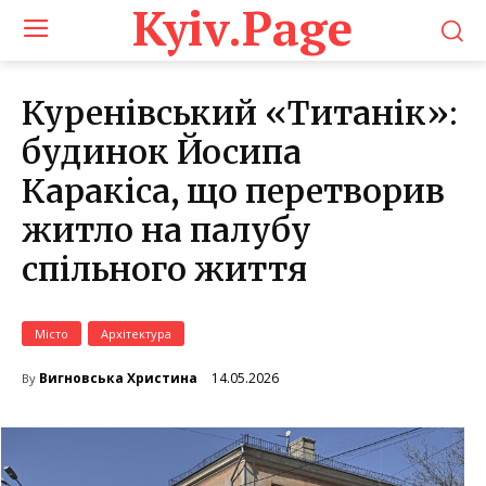
Kyiv.Page
Куренівський «Титанік»:
будинок Йосипа
Каракіса, що перетворив
житло на палубу
спільного життя
Місто
Архітектура
14.05.2026
Вигновська Христина
By