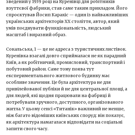
зведений у 1939 році на Куренівці для робітників
взуттєвої фабрики, став саме таким прикладом. Його
спроєктував Йосип Каракіс — один із найважливіших
українських архітекторів ХХ століття, автор, який
умів поєднувати функціональність, людський
масштаб і виразний образ.
Сокальська, 1 — це не адреса з туристичних листівок.
Куренівка взагалі довго сприймалася не як парадний
Київ, а як робітничий, промисловий, транспортний і
побутовий район. Саме тому поява тут
експериментального житлового будинку має
особливе значення. Це була архітектура не для
привілейованої публіки й не для центральної площі, а
для людей, які щодня працювали на фабриці й
потребували зручного, доступного, організованого
житла. У цьому сенсі «Титанік» важливий не менше,
ніж багато відоміших київських споруд: він показує,
як архітектура намагалася відповідати на соціальні
запити свого часу.