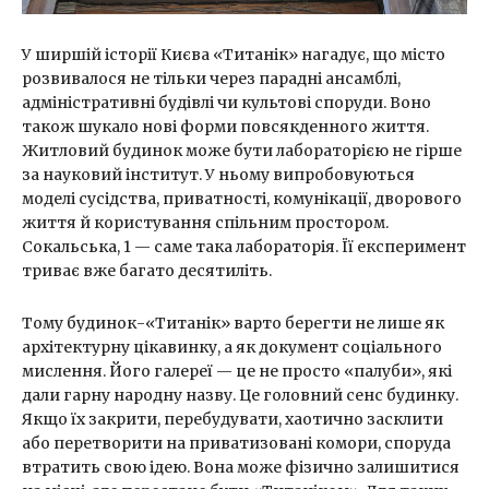
У ширшій історії Києва «Титанік» нагадує, що місто
розвивалося не тільки через парадні ансамблі,
адміністративні будівлі чи культові споруди. Воно
також шукало нові форми повсякденного життя.
Житловий будинок може бути лабораторією не гірше
за науковий інститут. У ньому випробовуються
моделі сусідства, приватності, комунікації, дворового
життя й користування спільним простором.
Сокальська, 1 — саме така лабораторія. Її експеримент
триває вже багато десятиліть.
Тому будинок-«Титанік» варто берегти не лише як
архітектурну цікавинку, а як документ соціального
мислення. Його галереї — це не просто «палуби», які
дали гарну народну назву. Це головний сенс будинку.
Якщо їх закрити, перебудувати, хаотично засклити
або перетворити на приватизовані комори, споруда
втратить свою ідею. Вона може фізично залишитися