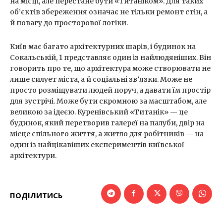
на місці, але перестане бути «Титаніком». Для таких
об’єктів збереження означає не тільки ремонт стін, а
й повагу до просторової логіки.
Київ має багато архітектурних шарів, і будинок на
Сокальській, 1 представляє один із найлюдяніших. Він
говорить про те, що архітектура може створювати не
лише силует міста, а й соціальні зв’язки. Може не
просто розміщувати людей поруч, а давати їм простір
для зустрічі. Може бути скромною за масштабом, але
великою за ідеєю. Куренівський «Титанік» — це
будинок, який перетворив галереї на палуби, двір на
місце спільного життя, а житло для робітників — на
один із найцікавіших експериментів київської
архітектури.
ПОДІЛИТИСЬ