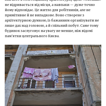
не відривається від місця, а навпаки — дуже точно
йому відповідає. Це житло для робітників, але не
примітивне й не випадкове. Воно створене з
архітектурною думкою, із бажанням організувати не
лише дах над головою, а й спільний побут. Саме тому
будинок заслуговує на увагу не менше, ніж відомі
пам’ятки центрального Києва.