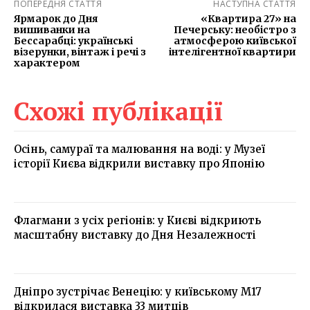
ПОПЕРЕДНЯ СТАТТЯ
НАСТУПНА СТАТТЯ
Ярмарок до Дня
«Квартира 27» на
вишиванки на
Печерську: необістро з
Бессарабці: українські
атмосферою київської
візерунки, вінтаж і речі з
інтелігентної квартири
характером
Схожі публікації
Осінь, самураї та малювання на воді: у Музеї
історії Києва відкрили виставку про Японію
Флагмани з усіх регіонів: у Києві відкриють
масштабну виставку до Дня Незалежності
Дніпро зустрічає Венецію: у київському М17
відкрилася виставка 33 митців