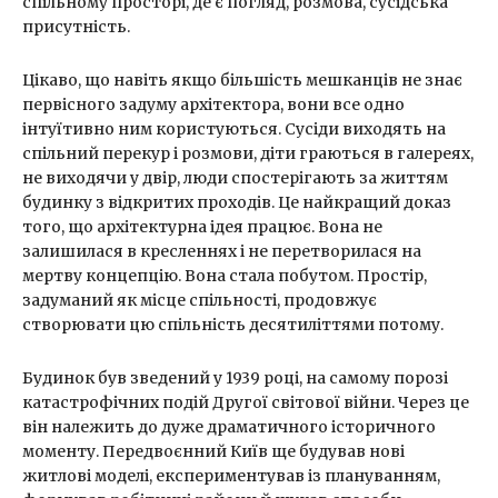
спільному просторі, де є погляд, розмова, сусідська
присутність.
Цікаво, що навіть якщо більшість мешканців не знає
первісного задуму архітектора, вони все одно
інтуїтивно ним користуються. Сусіди виходять на
спільний перекур і розмови, діти граються в галереях,
не виходячи у двір, люди спостерігають за життям
будинку з відкритих проходів. Це найкращий доказ
того, що архітектурна ідея працює. Вона не
залишилася в кресленнях і не перетворилася на
мертву концепцію. Вона стала побутом. Простір,
задуманий як місце спільності, продовжує
створювати цю спільність десятиліттями потому.
Будинок був зведений у 1939 році, на самому порозі
катастрофічних подій Другої світової війни. Через це
він належить до дуже драматичного історичного
моменту. Передвоєнний Київ ще будував нові
житлові моделі, експериментував із плануванням,