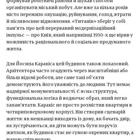
формував робітничі райони й шукав способи
організувати міський побут. Але вже за кілька років
місто пережило окупацію, руйнування, голод, втрати
й післявоєнне відновлення. «Титанік» зберіг у собі
пам’ять про цей перерваний модернізаційний
імпульс — про Київ, який наприкінці 1930-х ще вірив у
можливість раціонального й соціально продуманого
житла.
Для Йосипа Каракіса цей будинок також показовий.
Архітектора часто згадують через масштабніші або
більш відомі роботи, але саме такі об’єкти
демонструють його уважність до людини. Тут немає
надмірної монументальності. Є ясна структура,
функціональна логіка й водночас образ, який легко
запам’ятати. Каракіс не просто розмістив квартири в
чотириповерховому корпусі. Він створив сценарій
життя: як мешканці виходять із дому, як бачать двір,
як зустрічаються, як діти можуть бути поруч із
житлом, як будинок стає не сумою окремих квартир, а
малою спільнотою.