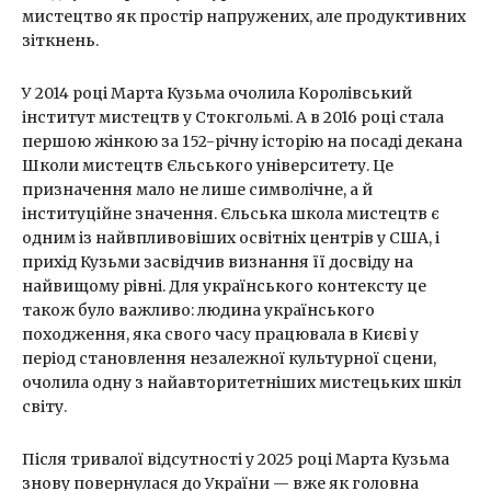
мистецтво як простір напружених, але продуктивних
зіткнень.
У 2014 році Марта Кузьма очолила Королівський
інститут мистецтв у Стокгольмі. А в 2016 році стала
першою жінкою за 152-річну історію на посаді декана
Школи мистецтв Єльського університету. Це
призначення мало не лише символічне, а й
інституційне значення. Єльська школа мистецтв є
одним із найвпливовіших освітніх центрів у США, і
прихід Кузьми засвідчив визнання її досвіду на
найвищому рівні. Для українського контексту це
також було важливо: людина українського
походження, яка свого часу працювала в Києві у
період становлення незалежної культурної сцени,
очолила одну з найавторитетніших мистецьких шкіл
світу.
Після тривалої відсутності у 2025 році Марта Кузьма
знову повернулася до України — вже як головна