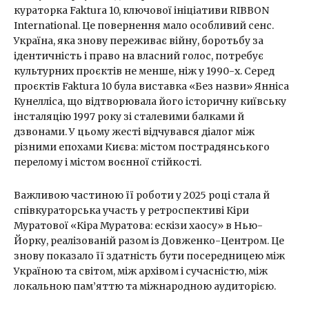
кураторка Faktura 10, ключової ініціативи RIBBON
International. Це повернення мало особливий сенс.
Україна, яка знову переживає війну, боротьбу за
ідентичність і право на власний голос, потребує
культурних проєктів не менше, ніж у 1990-х. Серед
проєктів Faktura 10 була виставка «Без назви» Янніса
Кунелліса, що відтворювала його історичну київську
інсталяцію 1997 року зі сталевими балками й
дзвонами. У цьому жесті відчувався діалог між
різними епохами Києва: містом пострадянського
перелому і містом воєнної стійкості.
Важливою частиною її роботи у 2025 році стала й
співкураторська участь у ретроспективі Кіри
Муратової «Кіра Муратова: ескізи хаосу» в Нью-
Йорку, реалізованій разом із Довженко-Центром. Це
знову показало її здатність бути посередницею між
Україною та світом, між архівом і сучасністю, між
локальною пам’яттю та міжнародною аудиторією.