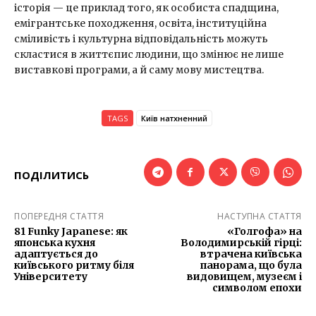
історія — це приклад того, як особиста спадщина,
емігрантське походження, освіта, інституційна
сміливість і культурна відповідальність можуть
скластися в життєпис людини, що змінює не лише
виставкові програми, а й саму мову мистецтва.
TAGS
Київ натхненний
ПОДІЛИТИСЬ
ПОПЕРЕДНЯ СТАТТЯ
НАСТУПНА СТАТТЯ
81 Funky Japanese: як
«Голгофа» на
японська кухня
Володимирській гірці:
адаптується до
втрачена київська
київського ритму біля
панорама, що була
Університету
видовищем, музеєм і
символом епохи