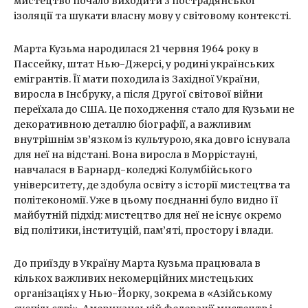
мистецтво почало виходити з пострадянської
ізоляції та шукати власну мову у світовому контексті.
Марта Кузьма народилася 21 червня 1964 року в
Пассейку, штат Нью-Джерсі, у родині українських
емігрантів. Її мати походила із Західної України,
виросла в Інсбруку, а після Другої світової війни
переїхала до США. Це походження стало для Кузьми не
декоративною деталлю біографії, а важливим
внутрішнім зв’язком із культурою, яка довго існувала
для неї на відстані. Вона виросла в Моррістауні,
навчалася в Барнард-коледжі Колумбійського
університету, де здобула освіту з історії мистецтва та
політекономії. Уже в цьому поєднанні було видно її
майбутній підхід: мистецтво для неї не існує окремо
від політики, інституцій, пам’яті, простору і влади.
До приїзду в Україну Марта Кузьма працювала в
кількох важливих некомерційних мистецьких
організаціях у Нью-Йорку, зокрема в «Азійському