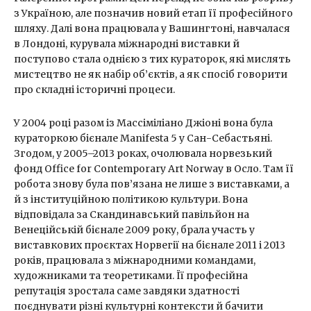
з Україною, але позначив новий етап її професійного
шляху. Далі вона працювала у Вашингтоні, навчалася
в Лондоні, курувала міжнародні виставки й
поступово стала однією з тих кураторок, які мислять
мистецтво не як набір об’єктів, а як спосіб говорити
про складні історичні процеси.
У 2004 році разом із Массіміліано Джіоні вона була
кураторкою бієнале Manifesta 5 у Сан-Себастьяні.
Згодом, у 2005–2013 роках, очолювала норвезький
фонд Office for Contemporary Art Norway в Осло. Там її
робота знову була пов’язана не лише з виставками, а
й з інституційною політикою культури. Вона
відповідала за Скандинавський павільйон на
Венеційській бієнале 2009 року, брала участь у
виставкових проєктах Норвегії на бієнале 2011 і 2013
років, працювала з міжнародними командами,
художниками та теоретиками. Її професійна
репутація зростала саме завдяки здатності
поєднувати різні культурні контексти й бачити