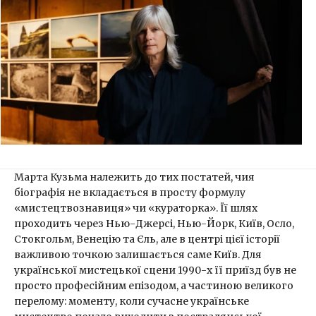
Марта Кузьма належить до тих постатей, чия
біографія не вкладається в просту формулу
«мистецтвознавиця» чи «кураторка». Її шлях
проходить через Нью-Джерсі, Нью-Йорк, Київ, Осло,
Стокгольм, Венецію та Єль, але в центрі цієї історії
важливою точкою залишається саме Київ. Для
української мистецької сцени 1990-х її приїзд був не
просто професійним епізодом, а частиною великого
перелому: моменту, коли сучасне українське