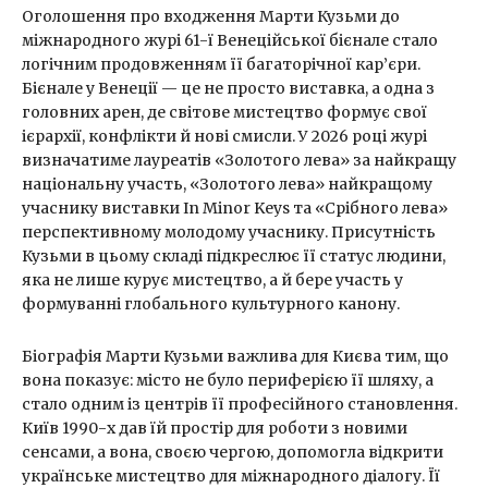
Оголошення про входження Марти Кузьми до
міжнародного журі 61-ї Венеційської бієнале стало
логічним продовженням її багаторічної кар’єри.
Бієнале у Венеції — це не просто виставка, а одна з
головних арен, де світове мистецтво формує свої
ієрархії, конфлікти й нові смисли. У 2026 році журі
визначатиме лауреатів «Золотого лева» за найкращу
національну участь, «Золотого лева» найкращому
учаснику виставки In Minor Keys та «Срібного лева»
перспективному молодому учаснику. Присутність
Кузьми в цьому складі підкреслює її статус людини,
яка не лише курує мистецтво, а й бере участь у
формуванні глобального культурного канону.
Біографія Марти Кузьми важлива для Києва тим, що
вона показує: місто не було периферією її шляху, а
стало одним із центрів її професійного становлення.
Київ 1990-х дав їй простір для роботи з новими
сенсами, а вона, своєю чергою, допомогла відкрити
українське мистецтво для міжнародного діалогу. Її