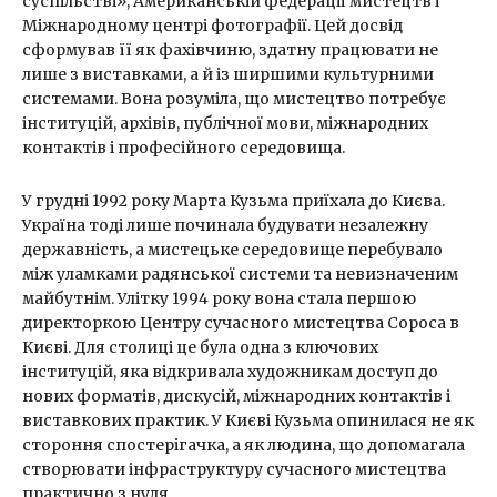
суспільстві», Американській федерації мистецтв і
Міжнародному центрі фотографії. Цей досвід
сформував її як фахівчиню, здатну працювати не
лише з виставками, а й із ширшими культурними
системами. Вона розуміла, що мистецтво потребує
інституцій, архівів, публічної мови, міжнародних
контактів і професійного середовища.
У грудні 1992 року Марта Кузьма приїхала до Києва.
Україна тоді лише починала будувати незалежну
державність, а мистецьке середовище перебувало
між уламками радянської системи та невизначеним
майбутнім. Улітку 1994 року вона стала першою
директоркою Центру сучасного мистецтва Сороса в
Києві. Для столиці це була одна з ключових
інституцій, яка відкривала художникам доступ до
нових форматів, дискусій, міжнародних контактів і
виставкових практик. У Києві Кузьма опинилася не як
стороння спостерігачка, а як людина, що допомагала
створювати інфраструктуру сучасного мистецтва
практично з нуля.