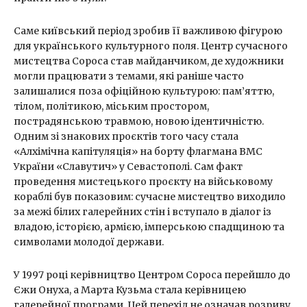
Саме київський період зробив її важливою фігурою
для українського культурного поля. Центр сучасного
мистецтва Сороса став майданчиком, де художники
могли працювати з темами, які раніше часто
залишалися поза офіційною культурою: пам’яттю,
тілом, політикою, міським простором,
пострадянською травмою, новою ідентичністю.
Одним зі знакових проєктів того часу стала
«Алхімічна капітуляція» на борту флагмана ВМС
України «Славутич» у Севастополі. Сам факт
проведення мистецького проєкту на військовому
кораблі був показовим: сучасне мистецтво виходило
за межі білих галерейних стін і вступало в діалог із
владою, історією, армією, імперською спадщиною та
символами молодої держави.
У 1997 році керівництво Центром Сороса перейшло до
Єжи Онуха, а Марта Кузьма стала керівницею
галерейної програми. Цей перехід не означав розриву