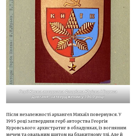
Герб Києва авторства Флоріана Юр’єва і Бориса
Довганя, затверджений у 1969 році
Після незалежності архангел Михаїл повернувся. У
1995 році затвердили герб авторства Георгія
Куровського: архистратиг в обладунках, із вогняним
мечем та овальним щитом на блакитному тлі. Але й