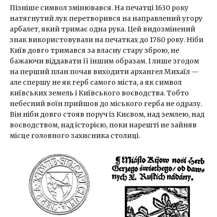
Пізніше символ змінювався. На печатці 1630 року
натягнутий лук перетворився на направлений угору
арбалет, який тримає одна рука. Цей видозмінений
знак використовували на печатках до 1780 року. Ніби
Київ довго тримався за власну стару зброю, не
бажаючи віддавати її іншим образам. І лише згодом
на перший план почав виходити архангел Михаїл —
але спершу не як герб самого міста, а як символ
київських земель і Київського воєводства. Тобто
небесний воїн прийшов до міського герба не одразу.
Він ніби довго стояв поруч із Києвом, над землею, над
воєводством, над історією, поки нарешті не зайняв
місце головного захисника столиці.