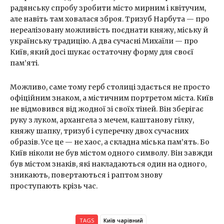
радянську спробу зробити місто мирним і квітучим,
але навіть там ховалася зброя. Тризуб Нарбута — про
нереалізовану можливість поєднати княжу, міську й
українську традицію. А два сучасні Михаїли — про
Київ, який досі шукає остаточну форму для своєї
пам’яті.
Можливо, саме тому герб столиці здається не просто
офіційним знаком, а містичним портретом міста. Київ
не відмовився від жодної зі своїх тіней. Він зберігає
руку з луком, архангела з мечем, каштанову гілку,
княжу шапку, тризуб і суперечку двох сучасних
образів. Усе це — не хаос, а складна міська пам’ять. Бо
Київ ніколи не був містом одного символу. Він завжди
був містом знаків, які накладаються один на одного,
зникають, повертаються і раптом знову
проступають крізь час.
TAGS
Київ чарівний