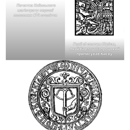
Печатка Київського
магістрату першої
половини XVI століття
Герб зі святим Юрієм,
який Бартош Папроцький
приписував Києву