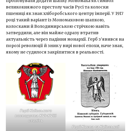
пропонували додати шапку Мономаха як символ
великокняжого престолу часів Русі та колоски
пшениці як знак хліборобського центру імперії. У 1917
році такий варіант із Мономаховою шапкою,
колосками й Володимирською стрічкою навіть
затвердили, але він майже одразу втратив
актуальність через падіння монархії. Герб з’явився на
порозі революції й зник у вирі нової епохи, наче знак,
якому не судилося закріпитися в реальності.
Герб Київського
воєводства XVI-XVIII
століть
Герб Києва та Київської