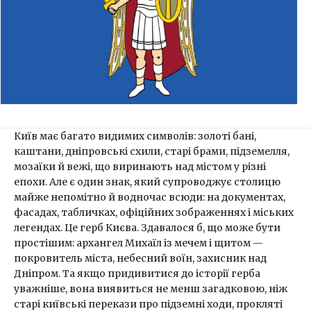
Київ має багато видимих символів: золоті бані,
каштани, дніпровські схили, старі брами, підземелля,
мозаїки й вежі, що виринають над містом у різні
епохи. Але є один знак, який супроводжує столицю
майже непомітно й водночас всюди: на документах,
фасадах, табличках, офіційних зображеннях і міських
легендах. Це герб Києва. Здавалося б, що може бути
простішим: архангел Михаїл із мечем і щитом —
покровитель міста, небесний воїн, захисник над
Дніпром. Та якщо придивитися до історії герба
уважніше, вона виявиться не менш загадковою, ніж
старі київські перекази про підземні ходи, прокляті