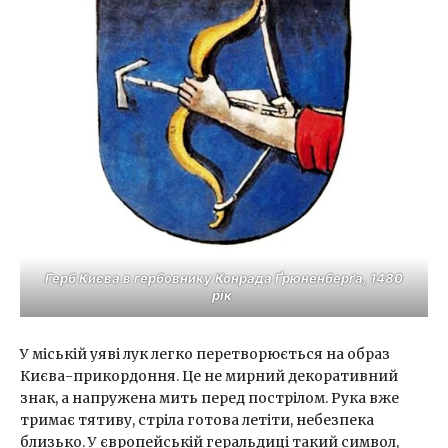
Герб Києва в гербовнику Конрада Ґрюненберґа, 1480
рік
У міській уяві лук легко перетворюється на образ
Києва-прикордоння. Це не мирний декоративний
знак, а напружена мить перед пострілом. Рука вже
тримає тятиву, стріла готова летіти, небезпека
близько. У європейській геральдиці такий символ,