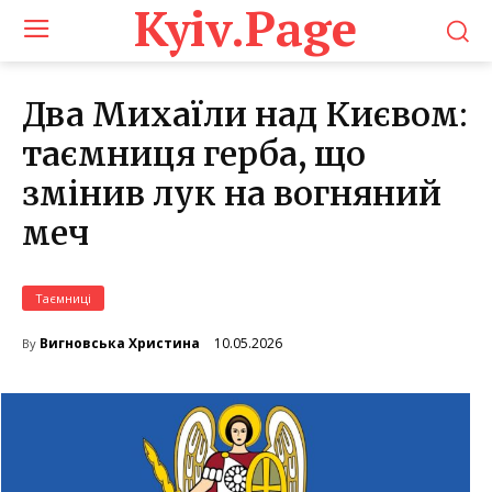
Kyiv.Page
Два Михаїли над Києвом:
таємниця герба, що
змінив лук на вогняний
меч
Таємниці
10.05.2026
Вигновська Христина
By