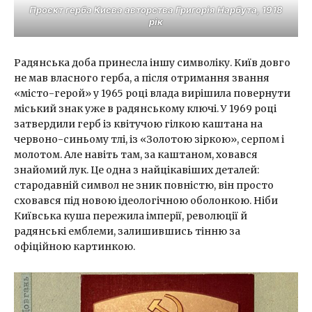
Проєкт герба Києва авторства Григорія Нарбута, 1918
рік
Радянська доба принесла іншу символіку. Київ довго
не мав власного герба, а після отримання звання
«місто-герой» у 1965 році влада вирішила повернути
міський знак уже в радянському ключі. У 1969 році
затвердили герб із квітучою гілкою каштана на
червоно-синьому тлі, із «Золотою зіркою», серпом і
молотом. Але навіть там, за каштаном, ховався
знайомий лук. Це одна з найцікавіших деталей:
стародавній символ не зник повністю, він просто
сховався під новою ідеологічною оболонкою. Ніби
Київська куша пережила імперії, революції й
радянські емблеми, залишившись тінню за
офіційною картинкою.