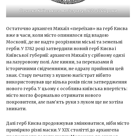
Печатка Київського магістрату, 1671-1700 роки
Остаточно архангел Михаїл «переїхав» на герб Києва
вже в часи, коли місто опинилося під владою
Московії, де не надто розрізняли міські та земельні
герби. У 1782 році затвердили новий герб Києва і
Київської губернії: архангел Михаїл у срібному одязі
на лазуровому полі. Але кияни, за переказами й
історичними свідченнями, не одразу прийняли цей
знак. Стару печатку з кушею магістрат нібито
використовував ще кілька років після затвердження
нового герба. У цьому є особлива київська впертість:
місто могло формально отримати нового
покровителя, але пам’ять руки з луком ще не хотіла
зникати.
Далі герб Києва продовжував змінюватися, ніби місто
приміряло різні маски. У ХІХ столітті до архангела