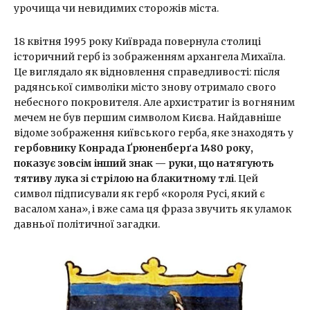
урочища чи невидимих сторожів міста.
18 квітня 1995 року Київрада повернула столиці
історичний герб із зображенням архангела Михаїла.
Це виглядало як відновлення справедливості: після
радянської символіки місто знову отримало свого
небесного покровителя. Але архистратиг із вогняним
мечем не був першим символом Києва. Найдавніше
відоме зображення київського герба, яке знаходять у
гербовнику Конрада Ґрюненберґа 1480 року,
показує зовсім інший знак — руки, що натягують
тятиву лука зі стрілою на блакитному тлі
. Цей
символ підписували як герб «короля Русі, який є
васалом хана», і вже сама ця фраза звучить як уламок
давньої політичної загадки.