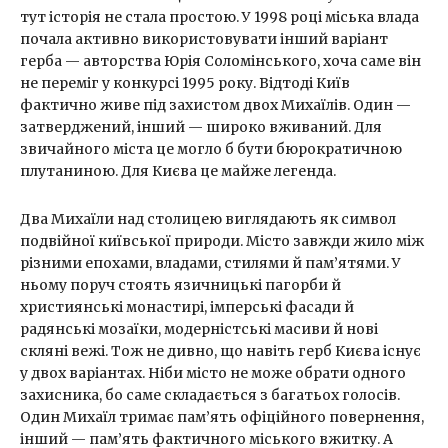
тут історія не стала простою. У 1998 році міська влада
почала активно використовувати інший варіант
герба — авторства Юрія Соломінського, хоча саме він
не переміг у конкурсі 1995 року. Відтоді Київ
фактично живе під захистом двох Михаїлів. Один —
затверджений, інший — широко вживаний. Для
звичайного міста це могло б бути бюрократичною
плутаниною. Для Києва це майже легенда.
Два Михаїли над столицею виглядають як символ
подвійної київської природи. Місто завжди жило між
різними епохами, владами, стилями й пам’ятями. У
ньому поруч стоять язичницькі пагорби й
християнські монастирі, імперські фасади й
радянські мозаїки, модерністські масиви й нові
скляні вежі. Тож не дивно, що навіть герб Києва існує
у двох варіантах. Ніби місто не може обрати одного
захисника, бо саме складається з багатьох голосів.
Один Михаїл тримає пам’ять офіційного повернення,
інший — пам’ять фактичного міського вжитку. А