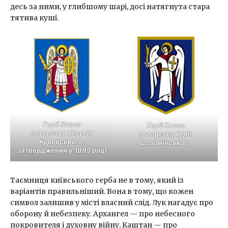
десь за ними, у глибшому шарі, досі натягнута стара
тятива куші.
Герб Києва
Герб Києва
авторства Георгія
авторства Юрія
Куровського,
Соломінського
затверджений у 1995 році
Таємниця київського герба не в тому, який із
варіантів правильніший. Вона в тому, що кожен
символ залишив у місті власний слід. Лук нагадує про
оборону й небезпеку. Архангел — про небесного
покровителя і духовну війну. Каштан — про