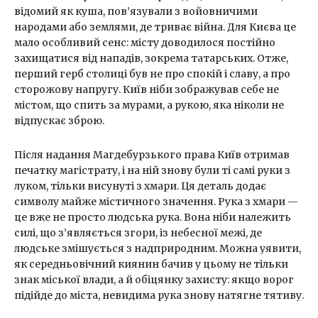
відомий як куша, пов’язували з войовничими
народами або землями, де триває війна. Для Києва це
мало особливий сенс: місту доводилося постійно
захищатися від нападів, зокрема татарських. Отже,
перший герб столиці був не про спокій і славу, а про
сторожову напругу. Київ ніби зображував себе не
містом, що спить за мурами, а рукою, яка ніколи не
відпускає зброю.
Після надання Магдебурзького права Київ отримав
печатку магістрату, і на ній знову були ті самі руки з
луком, тільки висунуті з хмари. Ця деталь додає
символу майже містичного значення. Рука з хмари —
це вже не просто людська рука. Вона ніби належить
силі, що з’являється згори, із небесної межі, де
людське змішується з надприродним. Можна уявити,
як середньовічний киянин бачив у цьому не тільки
знак міської влади, а й обіцянку захисту: якщо ворог
підійде до міста, невидима рука знову натягне тятиву.