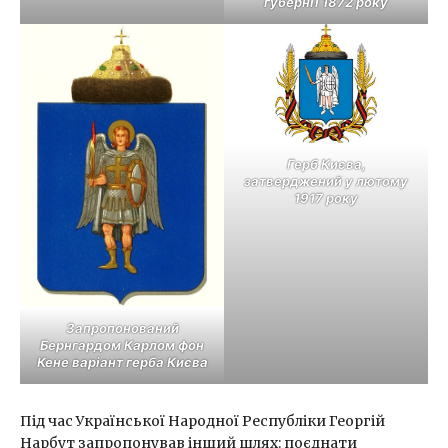
губернії 1872 року
Герб Києва,
затверджений у лютому
1917 року
Запропонований
Бернгардом Карлом фон
Кене варіант герба Києва
Під час Української Народної Республіки Георгій
Нарбут запропонував інший шлях: поєднати