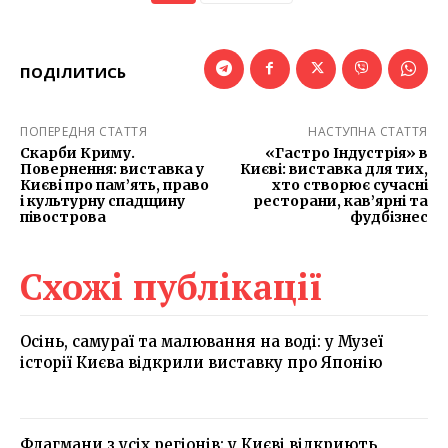
ПОДІЛИТИСЬ
ПОПЕРЕДНЯ СТАТТЯ
НАСТУПНА СТАТТЯ
Скарби Криму.
«Гастро Індустрія» в
Повернення: виставка у
Києві: виставка для тих,
Києві про пам’ять, право
хто створює сучасні
і культурну спадщину
ресторани, кав’ярні та
півострова
фудбізнес
Схожі публікації
Осінь, самураї та малювання на воді: у Музеї
історії Києва відкрили виставку про Японію
Флагмани з усіх регіонів: у Києві відкриють