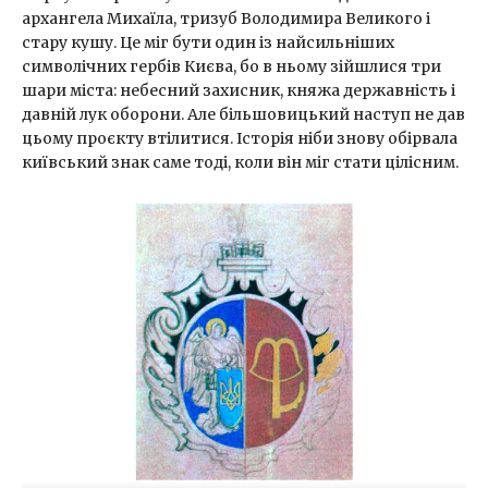
архангела Михаїла, тризуб Володимира Великого і
стару кушу. Це міг бути один із найсильніших
символічних гербів Києва, бо в ньому зійшлися три
шари міста: небесний захисник, княжа державність і
давній лук оборони. Але більшовицький наступ не дав
цьому проєкту втілитися. Історія ніби знову обірвала
київський знак саме тоді, коли він міг стати цілісним.