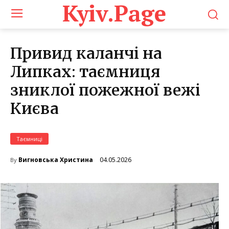
Kyiv.Page
Привид каланчі на
Липках: таємниця
зниклої пожежної вежі
Києва
Таємниці
04.05.2026
Вигновська Христина
By