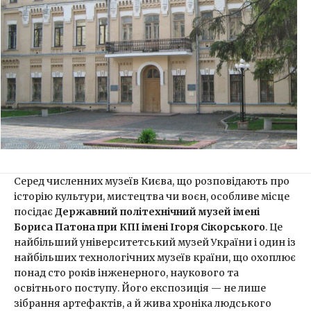
Серед численних музеїв Києва, що розповідають про
історію культури, мистецтва чи воєн, особливе місце
посідає
Державний політехнічний музей імені
Бориса Патона при КПІ імені Ігоря Сікорського
. Це
найбільший університетський музей України і один із
найбільших технологічних музеїв країни, що охоплює
понад сто років інженерного, наукового та
освітнього поступу. Його експозиція — не лише
зібрання артефактів, а й жива хроніка людського