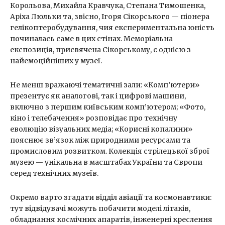
Корольова, Михайла Кравчука, Степана Тимошенка,
Аріха Люльки та, звісно, Ігоря Сікорського — піонера
гелікоптеробудування, чия експериментальна юність
починалась саме в цих стінах. Меморіальна
експозиція, присвячена Сікорському, є однією з
найемоційніших у музеї.
Не менш вражаючі тематичні зали: «Комп’ютери»
презентує як аналогові, так і цифрові машини,
включно з першим київським комп’ютером; «Фото,
кіно і телебачення» розповідає про технічну
еволюцію візуальних медіа; «Корисні копалини»
пояснює зв’язок між природними ресурсами та
промисловим розвитком. Колекція стрілецької зброї
музею — унікальна в масштабах України та Європи
серед технічних музеїв.
Окремо варто згадати відділ авіації та космонавтики:
тут відвідувачі можуть побачити моделі літаків,
обладнання космічних апаратів, інженерні креслення