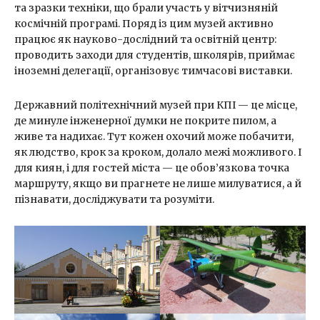
та зразки техніки, що брали участь у вітчизняній
космічній програмі. Поряд із цим музей активно
працює як науково-дослідний та освітній центр:
проводить заходи для студентів, школярів, приймає
іноземні делегації, організовує тимчасові виставки.
Державний політехнічний музей при КПІ — це місце,
де минуле інженерної думки не покрите пилом, а
живе та надихає. Тут кожен охочий може побачити,
як людство, крок за кроком, долало межі можливого. І
для киян, і для гостей міста — це обов’язкова точка
маршруту, якщо ви прагнете не лише милуватися, а й
пізнавати, досліджувати та розуміти.