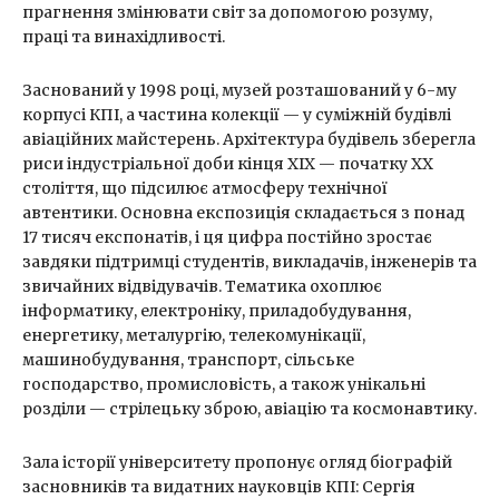
прагнення змінювати світ за допомогою розуму,
праці та винахідливості.
Заснований у 1998 році, музей розташований у 6-му
корпусі КПІ, а частина колекції — у суміжній будівлі
авіаційних майстерень. Архітектура будівель зберегла
риси індустріальної доби кінця XIX — початку XX
століття, що підсилює атмосферу технічної
автентики. Основна експозиція складається з понад
17 тисяч експонатів, і ця цифра постійно зростає
завдяки підтримці студентів, викладачів, інженерів та
звичайних відвідувачів. Тематика охоплює
інформатику, електроніку, приладобудування,
енергетику, металургію, телекомунікації,
машинобудування, транспорт, сільське
господарство, промисловість, а також унікальні
розділи — стрілецьку зброю, авіацію та космонавтику.
Зала історії університету пропонує огляд біографій
засновників та видатних науковців КПІ: Сергія