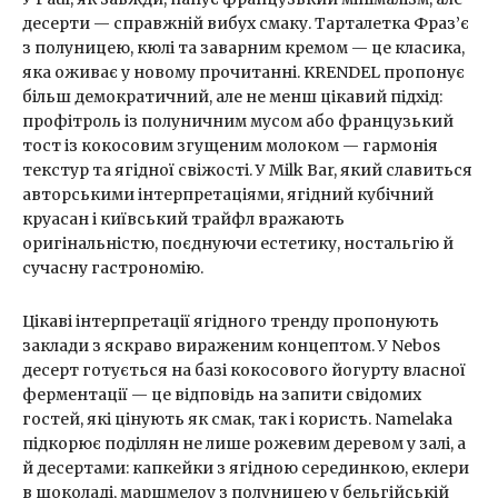
десерти — справжній вибух смаку. Тарталетка Фраз’є
з полуницею, кюлі та заварним кремом — це класика,
яка оживає у новому прочитанні. KRENDEL пропонує
більш демократичний, але не менш цікавий підхід:
профітроль із полуничним мусом або французький
тост із кокосовим згущеним молоком — гармонія
текстур та ягідної свіжості. У Milk Bar, який славиться
авторськими інтерпретаціями, ягідний кубічний
круасан і київський трайфл вражають
оригінальністю, поєднуючи естетику, ностальгію й
сучасну гастрономію.
Цікаві інтерпретації ягідного тренду пропонують
заклади з яскраво вираженим концептом. У Nebos
десерт готується на базі кокосового йогурту власної
ферментації — це відповідь на запити свідомих
гостей, які цінують як смак, так і користь. Namelaka
підкорює поділлян не лише рожевим деревом у залі, а
й десертами: капкейки з ягідною серединкою, еклери
в шоколаді, маршмелоу з полуницею у бельгійській