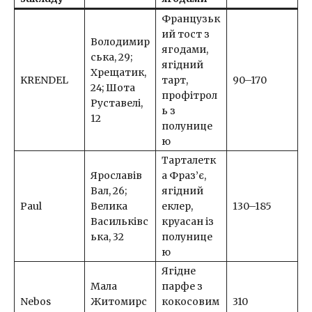
Французьк
ий тост з
Володимир
ягодами,
ська, 29;
ягідний
Хрещатик,
KRENDEL
тарт,
90–170
24; Шота
профітрол
Руставелі,
ь з
12
полунице
ю
Тарталетк
Ярославів
а Фраз’є,
Вал, 26;
ягідний
Paul
Велика
еклер,
130–185
Васильківс
круасан із
ька, 32
полунице
ю
Ягідне
Мала
парфе з
Nebos
Житомирс
кокосовим
310