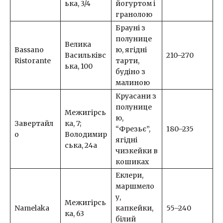
ька, 3/4
йогуртом і
гранолою
Брауні з
полунице
Велика
Bassano
ю, ягідні
Васильківс
210–270
Ristorante
тарти,
ька, 100
будіно з
малиною
Круасани з
полунице
Межигірсь
ю,
Завертайл
ка, 7;
“Фрезьє”,
180–235
о
Володимир
ягідні
ська, 24а
чизкейки в
кошиках
Еклери,
маршмело
у,
Межигірсь
Namelaka
капкейки,
55–240
ка, 63
білий