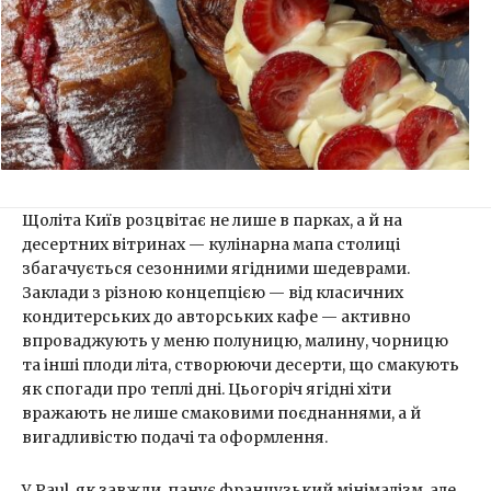
Щоліта Київ розцвітає не лише в парках, а й на
десертних вітринах — кулінарна мапа столиці
збагачується сезонними ягідними шедеврами.
Заклади з різною концепцією — від класичних
кондитерських до авторських кафе — активно
впроваджують у меню полуницю, малину, чорницю
та інші плоди літа, створюючи десерти, що смакують
як спогади про теплі дні. Цьогоріч ягідні хіти
вражають не лише смаковими поєднаннями, а й
вигадливістю подачі та оформлення.
У Paul, як завжди, панує французький мінімалізм, але