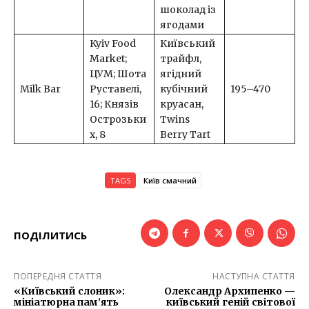
шоколад із
ягодами
Kyiv Food
Київський
Market;
трайфл,
ЦУМ; Шота
ягідний
Milk Bar
Руставелі,
кубічний
195–470
16; Князів
круасан,
Острозьки
Twins
х, 8
Berry Tart
TAGS
Київ смачний
ПОДІЛИТИСЬ
ПОПЕРЕДНЯ СТАТТЯ
НАСТУПНА СТАТТЯ
«Київський слоник»:
Олександр Архипенко —
мініатюрна пам’ять
київський геній світової