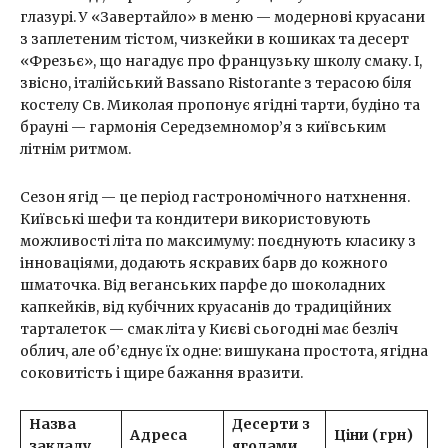
глазурі. У «Завертайло» в меню — модернові круасани
з заплетеним тістом, чизкейки в кошиках та десерт
«Фрезьє», що нагадує про французьку школу смаку. І,
звісно, італійський Bassano Ristorante з терасою біля
костелу Св. Миколая пропонує ягідні тарти, будіно та
брауні — гармонія Середземномор’я з київським
літнім ритмом.
Сезон ягід — це період гастрономічного натхнення.
Київські шефи та кондитери використовують
можливості літа по максимуму: поєднують класику з
інноваціями, додають яскравих барв до кожного
шматочка. Від веганських парфе до шоколадних
капкейків, від кубічних круасанів до традиційних
тарталеток — смак літа у Києві сьогодні має безліч
облич, але об’єднує їх одне: вишукана простота, ягідна
соковитість і щире бажання вразити.
Назва
Десерти з
Адреса
Ціни (грн)
закладу
ягодами