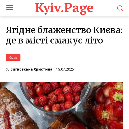
Kyiv.Page
Ягідне блаженство Києва:
де в місті смакує літо
Смак
19.07.2025
Вигновська Христина
By