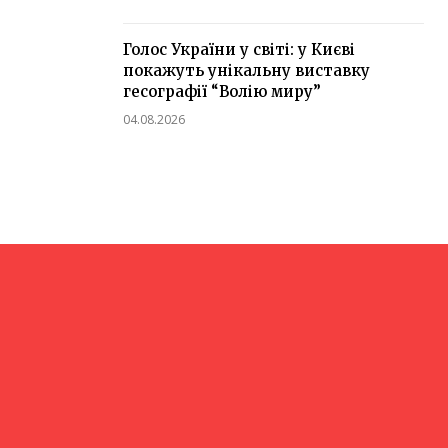
Голос України у світі: у Києві
покажуть унікальну виставку
гесографії “Волію миру”
04.08.2026