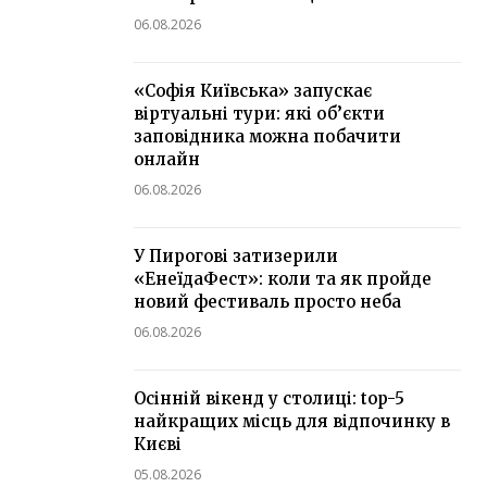
06.08.2026
«Софія Київська» запускає
віртуальні тури: які об’єкти
заповідника можна побачити
онлайн
06.08.2026
У Пирогові затизерили
«ЕнеїдаФест»: коли та як пройде
новий фестиваль просто неба
06.08.2026
Осінній вікенд у столиці: top-5
найкращих місць для відпочинку в
Києві
05.08.2026