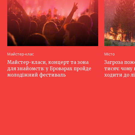
Майстер-клас
Місто
Майстер-класи, концерт та зона
Загроза пож
для знайомств: у Броварах пройде
тисяч: чому
молодіжний фестиваль
ходити до лі