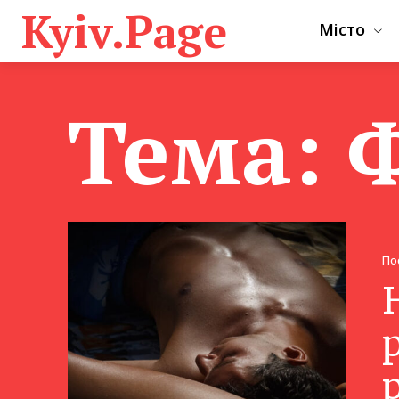
Kyiv.Page
Місто
Тема:
По