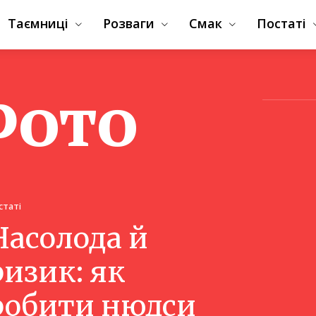
Таємниці
Розваги
Смак
Постаті
Фото
статі
Насолода й
ризик: як
робити нюдси