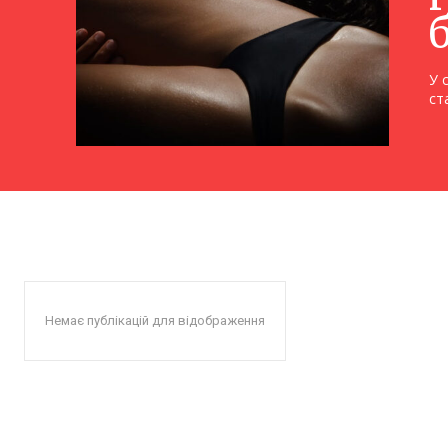
У 
ст
Немає публікацій для відображення