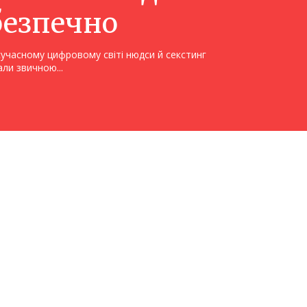
безпечно
сучасному цифровому світі нюдси й секстинг
али звичною...