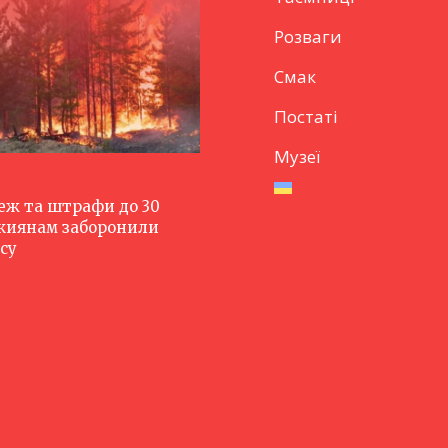
Розваги
Смак
Постаті
Музеї
еж та штрафи до 30
 киянам заборонили
су