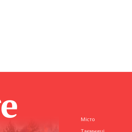
ge
Місто
Таємниці