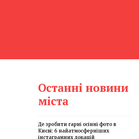
Останні новини
міста
Де зробити гарні осінні фото в
Києві: 6 найатмосферніших
інстаграмних локацій