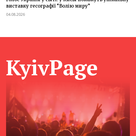
виставку гесографії “Волію миру”
04.08.2026
KyivPage