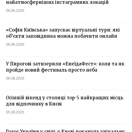
найатмосферніших інстаграмних локацій
06.08.2026
«Софія Київська» запускає віртуальні тури: які
об’єкти заповідника можна побачити онлайн
06.08.2026
У Пирогові затизерили «ЕнеїдаФест»: коли та як
пройде новий фестиваль просто неба
06.08.2026
Осінній вікенд у столиці: top-5 найкращих місць
для відпочинку в Києві
05.08.2026
Голос України у світі: у Києві покажуть унікальну