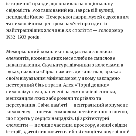
історичної правди, що впливає на національну
свідомість. Розташований на Лаврській вулиці,
неподалік Києво-Печерської лаври, музей є духовним
та символічним центром пам’яті про один із
найстрашніших злочинів XX століття — Голодомор
1932–1933 років.
Меморіальний комплекс складається з кількох
елементів, кожен із яких несе глибоке смислове
навантаження. Скульптура дівчинки з колосками в
руках, названа «Гірка пам’ять дитинства», вражає
своїм візуальним мінімалізмом, у якому закладено
нестерпний біль втрати. Алея «Чорні дошки»
символізує села, занесені на сумнозвісні списки,
мешканцям яких забороняли торгівлю та
пересування. Свіча пам’яті — центральний монумент
комплексу — постає символом нескінченного вогню,
що горить у серцях нащадків. Ці архітектурні
елементи — не лише частина простору, а живі свідки
історії, здатні викликати глибокі емоції та внутрішній