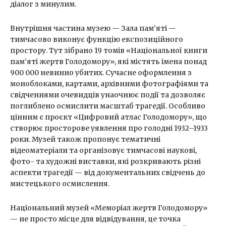
діалог з минулим.
Внутрішня частина музею — Зала пам’яті —
тимчасово виконує функцію експозиційного
простору. Тут зібрано 19 томів «Національної книги
пам’яті жертв Голодомору», які містять імена понад
900 000 невинно убитих. Сучасне оформлення з
моноблоками, картами, архівними фотографіями та
свідченнями очевидців унаочнює події та дозволяє
поглиблено осмислити масштаб трагедії. Особливо
цінним є проєкт «Цифровий атлас Голодомору», що
створює просторове уявлення про голодні 1932–1933
роки. Музей також пропонує тематичні
відеоматеріали та організовує тимчасові наукові,
фото- та художні виставки, які розкривають різні
аспекти трагедії — від документальних свідчень до
мистецького осмислення.
Національний музей «Меморіал жертв Голодомору»
— не просто місце для відвідування, це точка