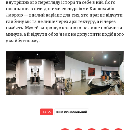
внутрішнього перегляду історії та себе в ній. Його
поєднання з оглядовими екскурсіями Києвом або
Лаврою — вдалий варіант для тих, хто прагне відчути
глибину міста не лише через архітектуру, а й через
пам’ять. Музей запрошує кожного не лише побачити
минуле, а й відчути обов’язок не допустити подібного
у майбутньому.
TAGS
Київ пізнавальний