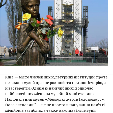
Київ — місто численних культурних інституцій, проте
не кожен музей прагне розповісти не лише історію, а
й застерегти. Одним із найглибших і водночас
найболючіших місць на музейній мапі столиці є
Національний музей «Меморіал жертв Голодомору».
Його експозиції — це не просто вшанування пам’яті
мільйонів загиблих, а також важлива інституція