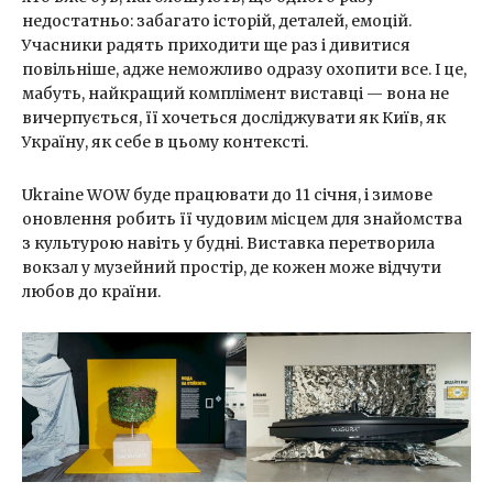
недостатньо: забагато історій, деталей, емоцій.
Учасники радять приходити ще раз і дивитися
повільніше, адже неможливо одразу охопити все. І це,
мабуть, найкращий комплімент виставці — вона не
вичерпується, її хочеться досліджувати як Київ, як
Україну, як себе в цьому контексті.
Ukraine WOW буде працювати до 11 січня, і зимове
оновлення робить її чудовим місцем для знайомства
з культурою навіть у будні. Виставка перетворила
вокзал у музейний простір, де кожен може відчути
любов до країни.