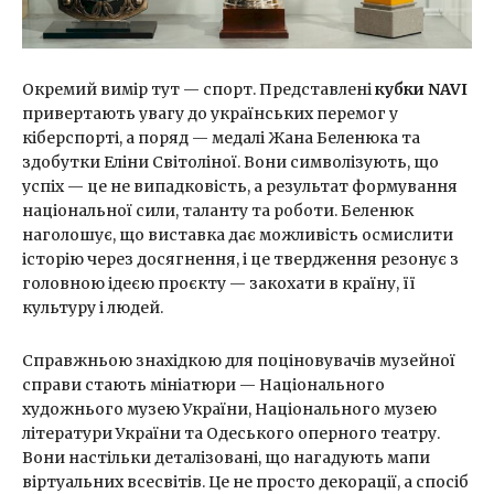
Окремий вимір тут — спорт. Представлені
кубки NAVI
привертають увагу до українських перемог у
кіберспорті, а поряд — медалі Жана Беленюка та
здобутки Еліни Світоліної. Вони символізують, що
успіх — це не випадковість, а результат формування
національної сили, таланту та роботи. Беленюк
наголошує, що виставка дає можливість осмислити
історію через досягнення, і це твердження резонує з
головною ідеєю проєкту — закохати в країну, її
культуру і людей.
Справжньою знахідкою для поціновувачів музейної
справи стають мініатюри — Національного
художнього музею України, Національного музею
літератури України та Одеського оперного театру.
Вони настільки деталізовані, що нагадують мапи
віртуальних всесвітів. Це не просто декорації, а спосіб