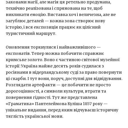
законами магії, але магія ця ретельно продумана,
технічно реалізована і спрямована на те, щоб
викликати емоцію. Виставка хоч і величезна, але не
загублює деталей — кожна зона створює нову
історію, і вся експозиція працює як цілісний
туристичний маршрут.
Оновлення торкнулися і найважливішого —
експонатів. Тепер можна побачити справжнє
кримське золото. Воно є частиною світової музейної
історії: Україна майже десять років судилася з
росіянами в нідерландському суді за право повернути
ці скарби. І тут вони, поруч, доступні для відвідування.
Розглядати артефакти — це побачити не просто
дорогоцінності, а символи культури, втрати та
повернення гідності. Тут же представлена
«Граматика» Пантелеймона Куліша 1857 року —
унікальне видання, перед яким відчуваєш історичну
тяглість української мови.