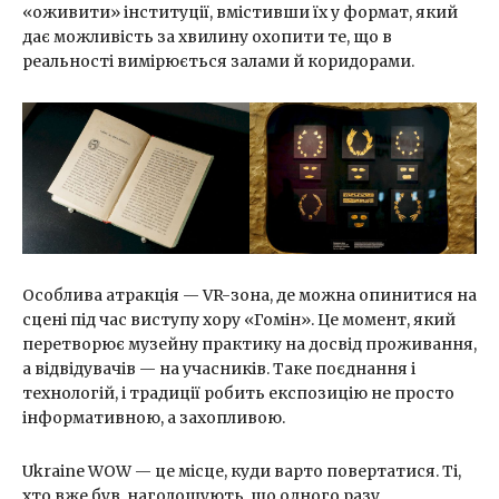
«оживити» інституції, вмістивши їх у формат, який
дає можливість за хвилину охопити те, що в
реальності вимірюється залами й коридорами.
Особлива атракція — VR-зона, де можна опинитися на
сцені під час виступу хору «Гомін». Це момент, який
перетворює музейну практику на досвід проживання,
а відвідувачів — на учасників. Таке поєднання і
технологій, і традиції робить експозицію не просто
інформативною, а захопливою.
Ukraine WOW — це місце, куди варто повертатися. Ті,
хто вже був, наголошують, що одного разу