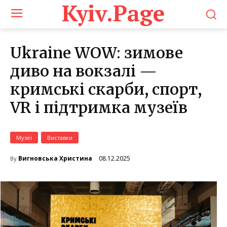
Kyiv.Page
Ukraine WOW: зимове
диво на вокзалі —
кримські скарби, спорт,
VR і підтримка музеїв
Музеї
Виставки
08.12.2025
Вигновська Христина
By