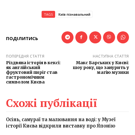
TAGS
Київ пізнавальний
ПОДІЛИТИСЬ
ПОПЕРЕДНЯ СТАТТЯ
НАСТУПНА СТАТТЯ
Різдвяна історія в кексі:
Макс Барських у Києві:
як англійський
шоу року, що занурить у
фруктовий пиріг став
магію музики
гастрономічним
символом Києва
Схожі публікації
Осінь, самураї та малювання на воді: у Музеї
історії Києва відкрили виставку про Японію