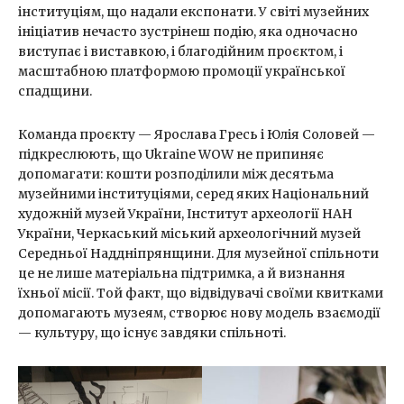
інституціям, що надали експонати. У світі музейних
ініціатив нечасто зустрінеш подію, яка одночасно
виступає і виставкою, і благодійним проєктом, і
масштабною платформою промоції української
спадщини.
Команда проєкту — Ярослава Гресь і Юлія Соловей —
підкреслюють, що Ukraine WOW не припиняє
допомагати: кошти розподілили між десятьма
музейними інституціями, серед яких Національний
художній музей України, Інститут археології НАН
України, Черкаський міський археологічний музей
Середньої Наддніпрянщини. Для музейної спільноти
це не лише матеріальна підтримка, а й визнання
їхньої місії. Той факт, що відвідувачі своїми квитками
допомагають музеям, створює нову модель взаємодії
— культуру, що існує завдяки спільноті.