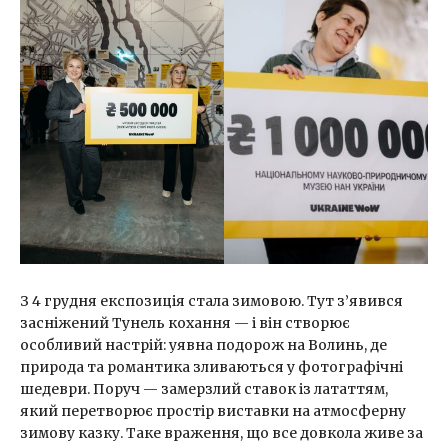
З 4 грудня експозиція стала зимовою. Тут з’явився
засніжений Тунель кохання — і він створює
особливий настрій: уявна подорож на Волинь, де
природа та романтика зливаються у фотографічні
шедеври. Поруч — замерзлий ставок із лататтям,
який перетворює простір виставки на атмосферну
зимову казку. Таке враження, що все довкола живе за