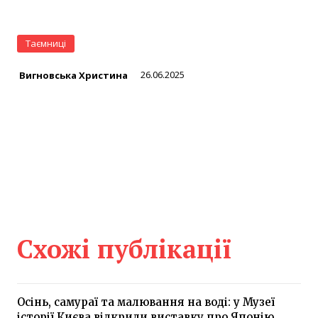
Таємниці
26.06.2025
Вигновська Христина
Схожі публікації
Осінь, самураї та малювання на воді: у Музеї
історії Києва відкрили виставку про Японію