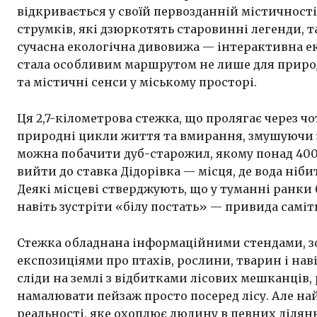
відкривається у своїй первозданній містичності
струмків, які дзюркотять старовинні легенди, т
сучасна екологічна дивовижа — інтерактивна еко
стала особливим маршрутом не лише для природо
та містичні сенси у міському просторі.
Ця 2,7-кілометрова стежка, що пролягає через ч
природні цикли життя та вмирання, змушуючи з
можна побачити дуб-старожил, якому понад 400 р
вийти до ставка Дідорівка — місця, де вода ніби
Деякі місцеві стверджують, що у туманні ранки 
навіть зустріти «білу постать» — привида саміт
Стежка обладнана інформаційними стендами, 
експозиціями про птахів, рослини, тварин і на
сліди на землі з відбитками лісових мешканців, 
намалювати пейзаж просто посеред лісу. Але на
реальності, яке охоплює людину в певних ділянк