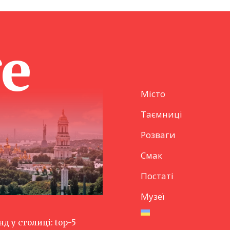
ge
Місто
Таємниці
Розваги
Смак
Постаті
Музеї
нд у столиці: top-5