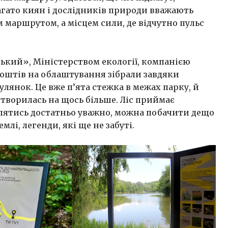
агато киян і дослідників природи вважають
 маршрутом, а місцем сили, де відчутно пульс
ський», Міністерством екології, компанією
коштів на облаштування зібрали завдяки
улянок. Це вже п’ята стежка в межах парку, й
етворилась на щось більше. Ліс приймає
влятись достатньо уважно, можна побачити дещо
емлі, легенди, які ще не забуті.