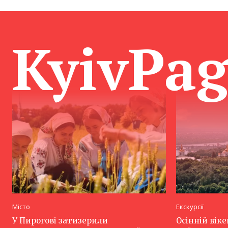
KyivPa
Місто
Екскурсії
У Пирогові затизерили
Осінній віке