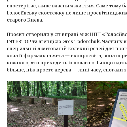
спостерігає, живе власним життям. Саме тому б
Голосіївську екостежку не лише просвітницьким
старого Києва.
Проєкт створили у співпраці між НПП «Голосіїв
INTERTOP та агенцією Gres Todorchuk. Частину 
спеціальній лімітованій колекції речей для прог
хоча її формальна мета — екопросвіта, вона пер
кожного, хто приходить із повагою. І якщо вди
більше, ніж просто дерева — лінії часу, спогади з