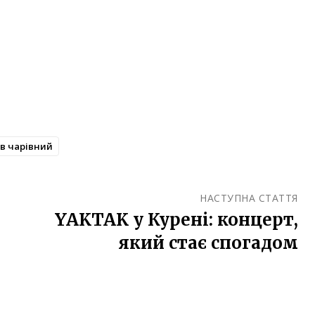
їв чарівний
НАСТУПНА СТАТТЯ
YAKTAK у Курені: концерт,
який стає спогадом