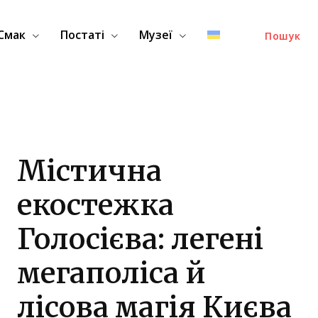
Смак
Постаті
Музеї
Пошук
Містична
екостежка
Голосієва: легені
мегаполіса й
лісова магія Києва