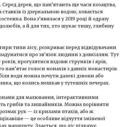
. Серед дерев, що пам’ятають ще часи козацтва,
а ставків із дзеркальною водою, ховається
стежка. Вона з’явилася у 2019 році й одразу
любів, а й для тих, хто шукає тишу, глибину
отири типи лісу, розкриває перед відвідувачами
адуматися про зв’язок людини з довкіллям. Тут
оків, прогулятися вздовж струмків і ярів,
то пам’ятає голоси монахів з давніх монастирів.
біля води можна почути далекі дзвони або
ника, що колись мешкав у тутешніх печерах.
зонами для малювання, інтерактивними
віть грибів та лишайників. Можна порівняти
розмах рук — із крилами птахів, або ж
йцікавіше — це особливе відчуття зміненої
ах маршруту. Здається, що ліс підказує,