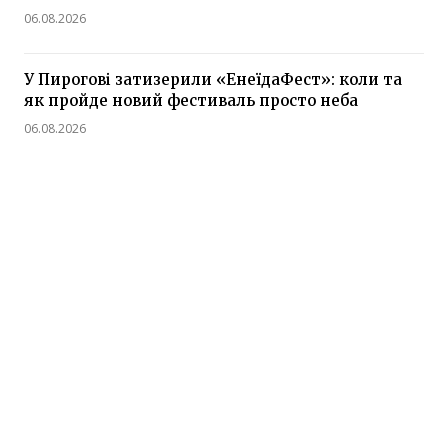
06.08.2026
У Пирогові затизерили «ЕнеїдаФест»: коли та
як пройде новий фестиваль просто неба
06.08.2026