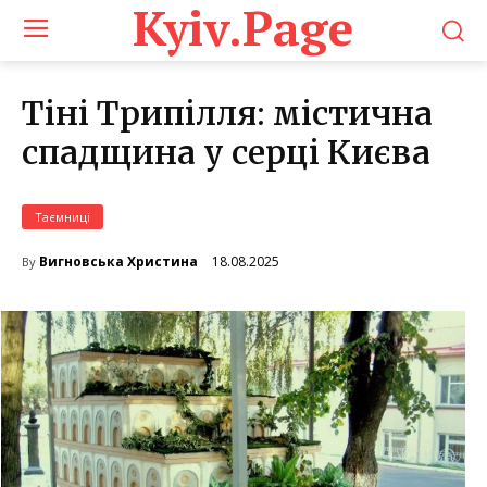
Kyiv.Page
Тіні Трипілля: містична
спадщина у серці Києва
Таємниці
18.08.2025
Вигновська Христина
By