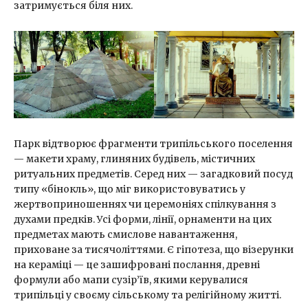
затримується біля них.
Парк відтворює фрагменти трипільського поселення
— макети храму, глиняних будівель, містичних
ритуальних предметів. Серед них — загадковий посуд
типу «бінокль», що міг використовуватись у
жертвоприношеннях чи церемоніях спілкування з
духами предків. Усі форми, лінії, орнаменти на цих
предметах мають смислове навантаження,
приховане за тисячоліттями. Є гіпотеза, що візерунки
на кераміці — це зашифровані послання, древні
формули або мапи сузір’їв, якими керувалися
трипільці у своєму сільському та релігійному житті.