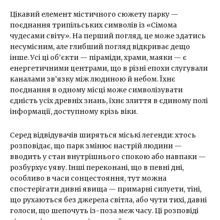
Цікавий елемент містичного сюжету парку —
поєднання трипільських символів із «Сімома
чудесами світу». На перший погляд, це може здатись
несумісним, але глибший погляд відкриває дещо
інше. Усі ці об’єкти — піраміди, храми, маяки — є
енергетичними центрами, що в різні епохи слугували
каналами зв’язку між людиною й небом. Їхнє
поєднання в одному місці може символізувати
єдність усіх древніх знань, їхнє злиття в єдиному полі
інформації, доступному крізь віки.
Серед відвідувачів ширяться міські легенди: хтось
розповідає, що парк змінює настрій людини —
вводить у стан внутрішнього спокою або навпаки —
розбурхує уяву. Інші переконані, що в певні дні,
особливо в часи сонцестояння, тут можна
спостерігати дивні явища — примарні силуети, тіні,
що рухаються без джерела світла, або чути тихі, давні
голоси, що шепочуть із-поза меж часу. Ці розповіді