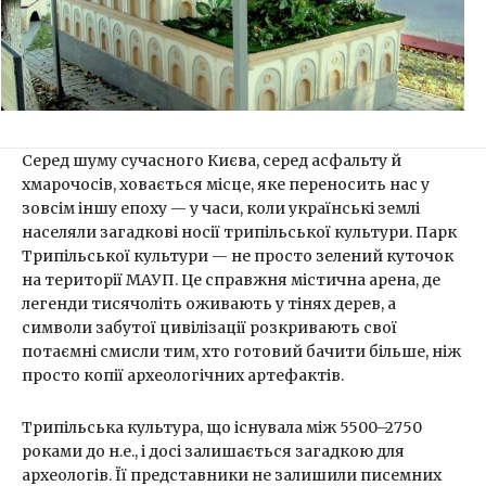
Серед шуму сучасного Києва, серед асфальту й
хмарочосів, ховається місце, яке переносить нас у
зовсім іншу епоху — у часи, коли українські землі
населяли загадкові носії трипільської культури. Парк
Трипільської культури — не просто зелений куточок
на території МАУП. Це справжня містична арена, де
легенди тисячоліть оживають у тінях дерев, а
символи забутої цивілізації розкривають свої
потаємні смисли тим, хто готовий бачити більше, ніж
просто копії археологічних артефактів.
Трипільська культура, що існувала між 5500–2750
роками до н.е., і досі залишається загадкою для
археологів. Її представники не залишили писемних