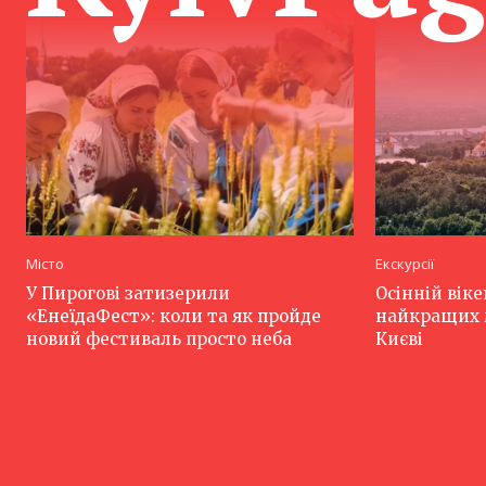
Місто
Екскурсії
У Пирогові затизерили
Осінній віке
«ЕнеїдаФест»: коли та як пройде
найкращих м
новий фестиваль просто неба
Києві