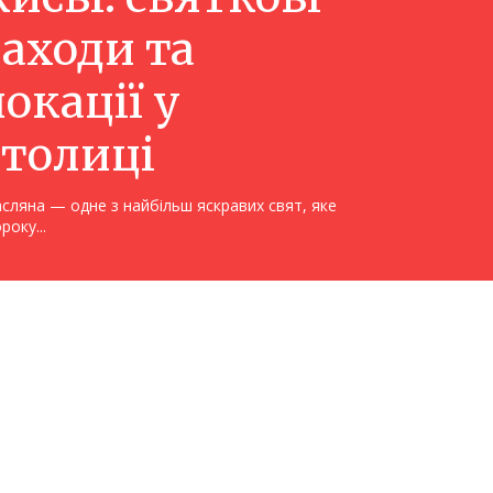
заходи та
локації у
столиці
сляна — одне з найбільш яскравих свят, яке
року...