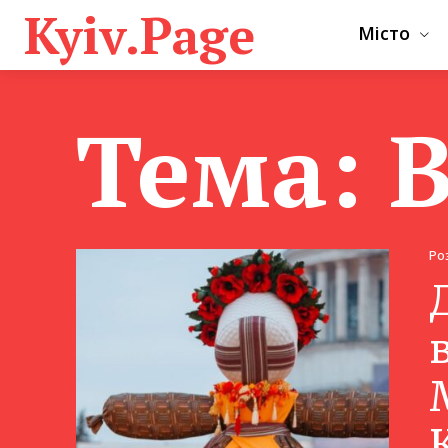
Kyiv.Page
Місто
Тема:
Ро