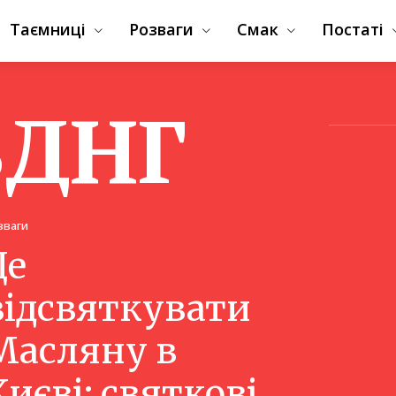
Таємниці
Розваги
Смак
Постаті
ВДНГ
зваги
Де
відсвяткувати
Масляну в
Києві: святкові