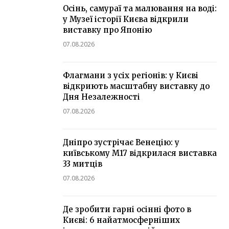
Осінь, самураї та малювання на воді:
у Музеї історії Києва відкрили
виставку про Японію
07.08.2026
Флагмани з усіх регіонів: у Києві
відкриють масштабну виставку до
Дня Незалежності
07.08.2026
Дніпро зустрічає Венецію: у
київському М17 відкрилася виставка
33 митців
07.08.2026
Де зробити гарні осінні фото в
Києві: 6 найатмосферніших