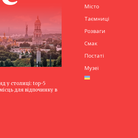
Місто
Таємниці
Розваги
Смак
Постаті
Музеї
нд у столиці: top-5
ісць для відпочинку в