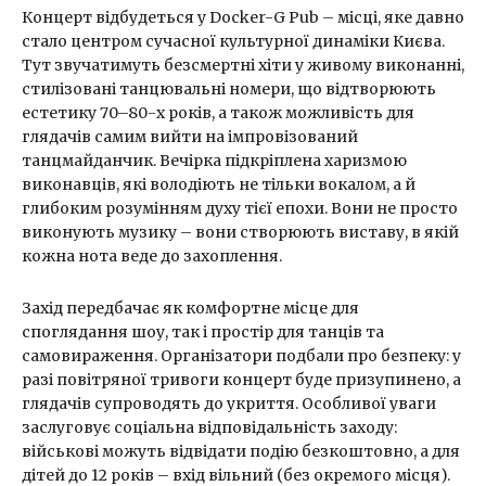
Концерт відбудеться у Docker-G Pub – місці, яке давно
стало центром сучасної культурної динаміки Києва.
Тут звучатимуть безсмертні хіти у живому виконанні,
стилізовані танцювальні номери, що відтворюють
естетику 70–80-х років, а також можливість для
глядачів самим вийти на імпровізований
танцмайданчик. Вечірка підкріплена харизмою
виконавців, які володіють не тільки вокалом, а й
глибоким розумінням духу тієї епохи. Вони не просто
виконують музику – вони створюють виставу, в якій
кожна нота веде до захоплення.
Захід передбачає як комфортне місце для
споглядання шоу, так і простір для танців та
самовираження. Організатори подбали про безпеку: у
разі повітряної тривоги концерт буде призупинено, а
глядачів супроводять до укриття. Особливої уваги
заслуговує соціальна відповідальність заходу:
військові можуть відвідати подію безкоштовно, а для
дітей до 12 років – вхід вільний (без окремого місця).