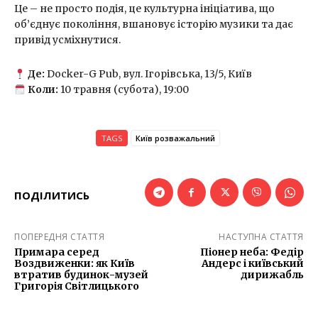
Це – не просто подія, це культурна ініціатива, що
об’єднує покоління, вшановує історію музики та дає
привід усміхнутися.
Де:
Docker-G Pub, вул. Ігорівська, 13/5, Київ
Коли:
10 травня (субота), 19:00
TAGS
Київ розважальний
ПОДІЛИТИСЬ
ПОПЕРЕДНЯ СТАТТЯ
НАСТУПНА СТАТТЯ
Примара серед
Піонер неба: Федір
Воздвиженки: як Київ
Андерс і київський
втратив будинок-музей
дирижабль
Григорія Світлицького