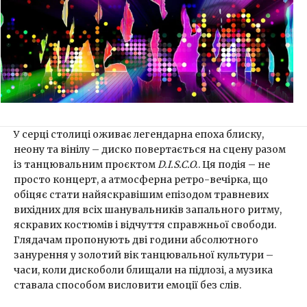
У серці столиці оживає легендарна епоха блиску,
неону та вінілу – диско повертається на сцену разом
із танцювальним проєктом
D.I.S.C.O.
. Ця подія – не
просто концерт, а атмосферна ретро-вечірка, що
обіцяє стати найяскравішим епізодом травневих
вихідних для всіх шанувальників запального ритму,
яскравих костюмів і відчуття справжньої свободи.
Глядачам пропонують дві години абсолютного
занурення у золотий вік танцювальної культури –
часи, коли дискоболи блищали на підлозі, а музика
ставала способом висловити емоції без слів.