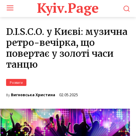
Kyiv.Page
D.I.S.C.O. у Києві: музична
ретро-вечірка, що
повертає у золоті часи
танцю
Розваги
02.05.2025
Вигновська Христина
By